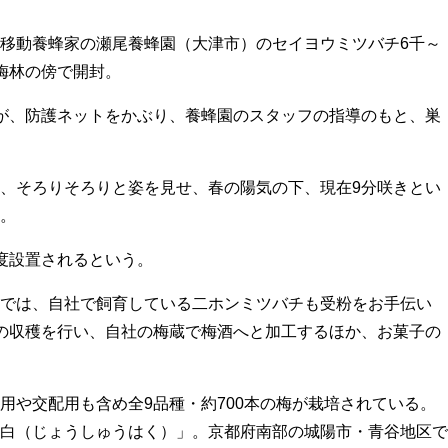
移動養蜂家の瀬尾養蜂園（大津市）のセイヨウミツバチ6千～
梅林の傍で開封。
が、防護ネットをかぶり、養蜂園のスタッフの指導のもと、巣
、そろりそろりと姿を見せ、春の陽気の下、現在9分咲きとい
。
度設置されるという。
では、自社で飼育している二ホンミツバチも受粉をお手伝い
の収穫を行い、自社の梅蔵で梅酒へと加工するほか、お菓子の
や交配用も含め全9品種・約700本の梅が栽培されている。
白（じょうしゅうはく）」。京都府南部の城陽市・青谷地区で