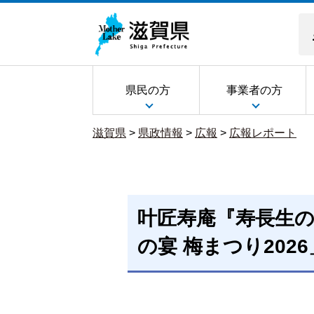
県民の方
事業者の方
滋賀県
>
県政情報
>
広報
>
広報レポート
叶匠寿庵『寿長生
の宴 梅まつり202