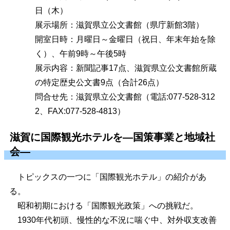
日（木）
展示場所：滋賀県立公文書館（県庁新館3階）
開室日時：月曜日～金曜日（祝日、年末年始を除
く）、午前9時～午後5時
展示内容：新聞記事17点、滋賀県立公文書館所蔵
の特定歴史公文書9点（合計26点）
問合せ先：滋賀県立公文書館（電話:077-528-312
2、FAX:077-528-4813）
滋賀に国際観光ホテルを―国策事業と地域社
会―
トピックスの一つに「国際観光ホテル」の紹介があ
る。
昭和初期における「国際観光政策」への挑戦だ。
1930年代初頭、慢性的な不況に喘ぐ中、対外収支改善