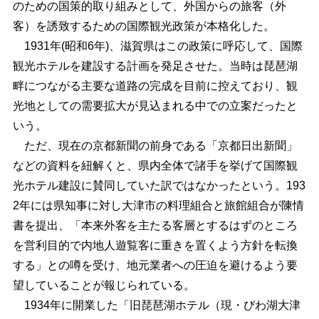
のための国策的取り組みとして、外国からの旅客（外
客）を誘致するための国際観光政策が本格化した。
1931年(昭和6年)、滋賀県はこの政策に呼応して、国際
観光ホテルを建設する計画を発足させた。当時は琵琶湖
畔につながる主要な道路の完成を目前に控えており、観
光地としての需要拡大が見込まれる中での立案だったと
いう。
ただ、現在の京都新聞の前身である「京都日出新聞」
などの資料を紐解くと、県内全体で諸手を挙げて国際観
光ホテル建設に賛同していた訳ではなかったという。193
2年には県知事に対し大津市の料理組合と旅館組合が陳情
書を提出、「本来外客を主たる客層とするはずのところ
を営利目的で内地人遊覧客に重きを置くよう方針を転換
する」との噂を受け、地元業者への圧迫を避けるよう要
望していることが報じられている。
1934年に開業した「旧琵琶湖ホテル（現・びわ湖大津