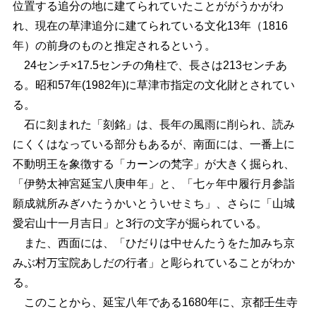
位置する追分の地に建てられていたことががうかがわ
れ、現在の草津追分に建てられている文化13年（1816
年）の前身のものと推定されるという。
24センチ×17.5センチの角柱で、長さは213センチあ
る。昭和57年(1982年)に草津市指定の文化財とされてい
る。
石に刻まれた「刻銘」は、長年の風雨に削られ、読み
にくくはなっている部分もあるが、南面には、一番上に
不動明王を象徴する「カーンの梵字」が大きく掘られ、
「伊勢太神宮延宝八庚申年」と、「七ヶ年中履行月参詣
願成就所みぎハたうかいとういせミち」、さらに「山城
愛宕山十一月吉日」と3行の文字が掘られている。
また、西面には、「ひだりは中せんたうをた加みち京
みぶ村万宝院あしだの行者」と彫られていることがわか
る。
このことから、延宝八年である1680年に、京都壬生寺