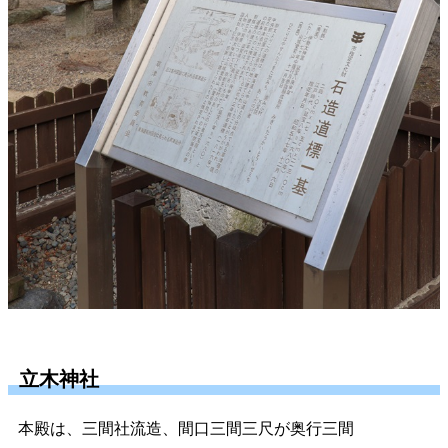
立木神社
本殿は、三間社流造、間口三間三尺が奥行三間