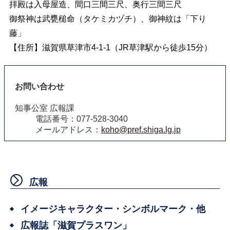
拝殿は入母屋造、間口三間三尺、奥行三間三尺
御祭神は武甕槌命（タケミカヅチ）、御神紋は「下り
藤」
【住所】滋賀県草津市4-1-1（JR草津駅から徒歩15分）
お問い合わせ
知事公室 広報課
電話番号：077-528-3040
メールアドレス：
koho@pref.shiga.lg.jp
広報
イメージキャラクター・シンボルマーク・他
広報誌「滋賀プラスワン」