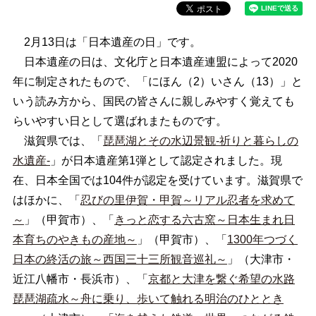
2月13日は「日本遺産の日」です。
日本遺産の日は、文化庁と日本遺産連盟によって2020
年に制定されたもので、「にほん（2）いさん（13）」と
いう読み方から、国民の皆さんに親しみやすく覚えても
らいやすい日として選ばれまたものです。
滋賀県では、「
琵琶湖とその水辺景観-祈りと暮らしの
水遺産-
」が日本遺産第1弾として認定されました。現
在、日本全国では104件が認定を受けています。滋賀県で
はほかに、「
忍びの里伊賀・甲賀～リアル忍者を求めて
～
」（甲賀市）、「
きっと恋する六古窯～日本生まれ日
本育ちのやきもの産地～
」（甲賀市）、「
1300年つづく
日本の終活の旅～西国三十三所観音巡礼～
」（大津市・
近江八幡市・長浜市）、「
京都と大津を繋ぐ希望の水路
琵琶湖疏水～舟に乗り、歩いて触れる明治のひととき