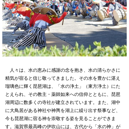
人々は、水の恵みに感謝の念を抱き、水の清らかさに
精気が宿ると信じ敬ってきました。その水を豊かに湛え
瑠璃色に輝く琵琶湖は、「水の浄土」（東方浄土）にた
とえられ、その教主・薬師如来への信仰とともに、琵琶
湖周辺に数多くの寺社が建立されています。また、湖中
に大鳥居がある神社や神輿を湖上に繰り出す祭事など、
今も琵琶湖に宿る神を崇敬する姿を見ることができま
す。滋賀県最高峰の伊吹山には、古代から「水の神」が