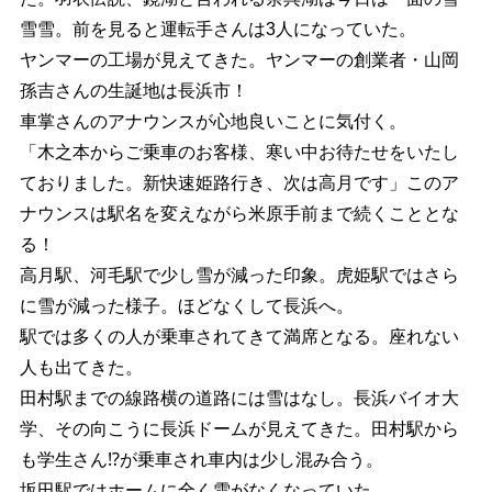
雪雪。前を見ると運転手さんは3人になっていた。
ヤンマーの工場が見えてきた。ヤンマーの創業者・山岡
孫吉さんの生誕地は長浜市！
車掌さんのアナウンスが心地良いことに気付く。
「木之本からご乗車のお客様、寒い中お待たせをいたし
ておりました。新快速姫路行き、次は高月です」このア
ナウンスは駅名を変えながら米原手前まで続くこととな
る！
高月駅、河毛駅で少し雪が減った印象。虎姫駅ではさら
に雪が減った様子。ほどなくして長浜へ。
駅では多くの人が乗車されてきて満席となる。座れない
人も出てきた。
田村駅までの線路横の道路には雪はなし。長浜バイオ大
学、その向こうに長浜ドームが見えてきた。田村駅から
も学生さん⁉が乗車され車内は少し混み合う。
坂田駅ではホームに全く雪がなくなっていた。