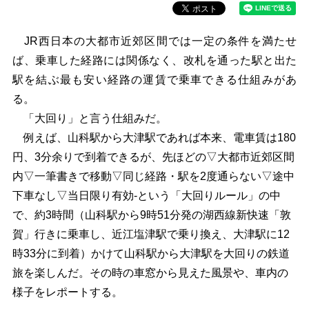
JR西日本の大都市近郊区間では一定の条件を満たせ
ば、乗車した経路には関係なく、改札を通った駅と出た
駅を結ぶ最も安い経路の運賃で乗車できる仕組みがあ
る。
「大回り」と言う仕組みだ。
例えば、山科駅から大津駅であれば本来、電車賃は180
円、3分余りで到着できるが、先ほどの▽大都市近郊区間
内▽一筆書きで移動▽同じ経路・駅を2度通らない▽途中
下車なし▽当日限り有効-という「大回りルール」の中
で、約3時間（山科駅から9時51分発の湖西線新快速「敦
賀」行きに乗車し、近江塩津駅で乗り換え、大津駅に12
時33分に到着）かけて山科駅から大津駅を大回りの鉄道
旅を楽しんだ。その時の車窓から見えた風景や、車内の
様子をレポートする。