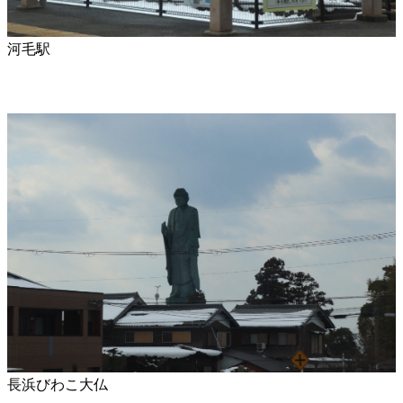
河毛駅
長浜びわこ大仏