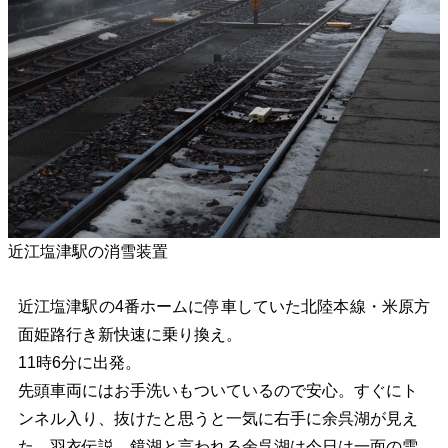
近江塩津駅の消雪装置
近江塩津駅の4番ホームに停車していた北陸本線・米原方
面姫路行き新快速に乗り換え。
11時6分に出発。
先頭車両にはお手洗いもついているので安心。すぐにト
ンネル入り、抜けたと思うと一気に右手に余呉湖が見え
た。羽衣伝説、鏡湖と言われる余呉湖は今日は一面の雪