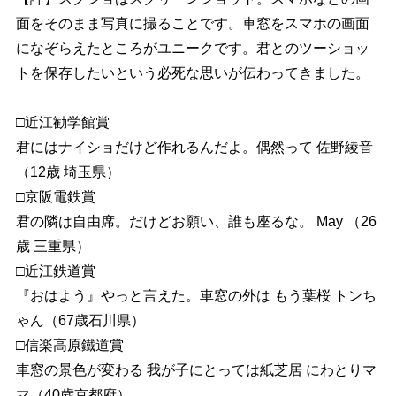
面をそのまま写真に撮ることです。車窓をスマホの画面
になぞらえたところがユニークです。君とのツーショッ
トを保存したいという必死な思いが伝わってきました。
□近江勧学館賞
君にはナイショだけど作れるんだよ。偶然って 佐野綾音
（12歳 埼玉県）
□京阪電鉄賞
君の隣は自由席。だけどお願い、誰も座るな。 May （26
歳 三重県）
□近江鉄道賞
『おはよう』やっと言えた。車窓の外は もう葉桜 トンち
ゃん（67歳石川県）
□信楽高原鐵道賞
車窓の景色が変わる 我が子にとっては紙芝居 にわとりマ
マ（40歳京都府）