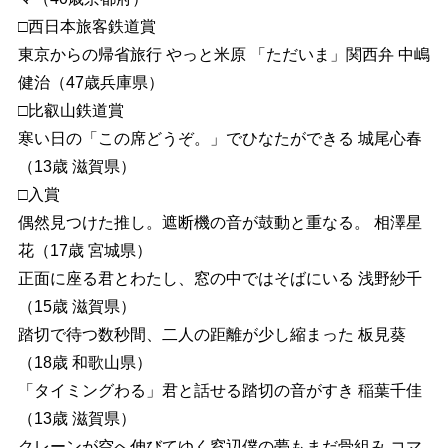
□西日本旅客鉄道賞
東京からの帰省旅行 やっと米原 「ただいま」関西弁 中嶋
健治（47歳兵庫県）
□比叡山鉄道賞
寒い日の「この席どうぞ。」でひなたができる 城尾心春
（13歳 滋賀県）
□入賞
偶然見つけた推し。遮断機の音が鼓動と重なる。 相澤星
花（17歳 宮城県）
正面に座る君とわたし、窓の中ではそばにいる 浅野紗千
（15歳 滋賀県）
踏切で待つ数秒間、二人の距離が少し縮まった 板見葵
（18歳 和歌山県）
「タイミングわる」君と話せる踏切の音がすき 稲葉千佳
（13歳 滋賀県）
クレーンが空へ伸びてゆく窓辺僕の夢もまだ骨組み コマ