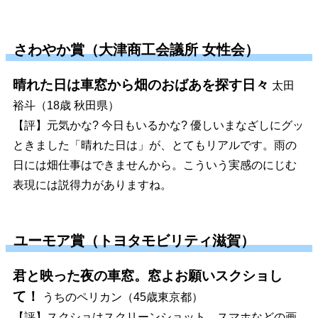
さわやか賞（大津商工会議所 女性会）
晴れた日は車窓から畑のおばあを探す日々
太田
裕斗（18歳 秋田県）
【評】元気かな? 今日もいるかな? 優しいまなざしにグッ
ときました「晴れた日は」が、とてもリアルです。雨の
日には畑仕事はできませんから。こういう実感のにじむ
表現には説得力がありますね。
ユーモア賞（トヨタモビリティ滋賀）
君と映った夜の車窓。窓よお願いスクショし
て！
うちのペリカン（45歳東京都）
【評】スクショはスクリーンショット。スマホなどの画