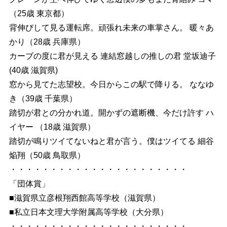
（25歳 東京都）
背伸びして見る運転席。頑張れ未来の車掌さん。 暖々あ
かり（28歳 兵庫県）
カーブの度に君が見える 連結窓越しの推しの君 堂坂迪子
(40歳 滋賀県)
窓から見てた志望校。今日からこの駅で降りる。 ななゆ
き（39歳 千葉県）
踏切が君との分かれ道。開かずの遮断機、今だけ許す ハ
イヤー （18歳 滋賀県）
踏切が鳴りツイてないねと君が言う。僕はツイてる 細谷
焔翔（50歳 鳥取県）
・・・・・・・・・・・・・・・・・・・・・・
「団体賞」
■滋賀県立彦根翔西館高等学校（滋賀県）
■私立日本文理大学附属高等学校（大分県）
・・・・・・・・・・・・・・・・・・・・・・