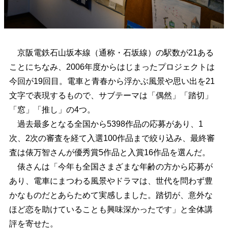
京阪電鉄石山坂本線（通称・石坂線）の駅数が21ある
ことにちなみ、2006年度からはじまったプロジェクトは
今回が19回目。電車と青春から浮かぶ風景や思い出を21
文字で表現するもので、サブテーマは「偶然」「踏切」
「窓」「推し」の4つ。
過去最多となる全国から5398作品の応募があり、1
次、2次の審査を経て入選100作品まで絞り込み、最終審
査は俵万智さんが優秀賞5作品と入賞16作品を選んだ。
俵さんは「今年も全国さまざまな年齢の方から応募が
あり、電車にまつわる風景やドラマは、世代を問わず豊
かなものだとあらためて実感しました。踏切が、意外な
ほど恋を助けていることも興味深かったです」と全体講
評を寄せた。