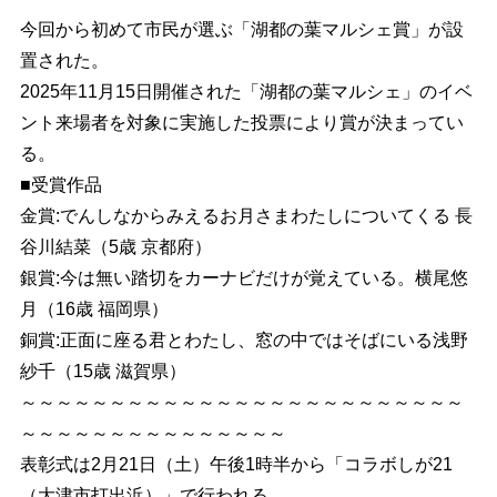
今回から初めて市民が選ぶ「湖都の葉マルシェ賞」が設
置された。
2025年11月15日開催された「湖都の葉マルシェ」のイベ
ント来場者を対象に実施した投票により賞が決まってい
る。
■受賞作品
金賞:でんしなからみえるお月さまわたしについてくる 長
谷川結菜（5歳 京都府）
銀賞:今は無い踏切をカーナビだけが覚えている。横尾悠
月（16歳 福岡県）
銅賞:正面に座る君とわたし、窓の中ではそばにいる浅野
紗千（15歳 滋賀県）
～～～～～～～～～～～～～～～～～～～～～～～～～
～～～～～～～～～～～～～～～
表彰式は2月21日（土）午後1時半から「コラボしが21
（大津市打出浜）」で行われる。