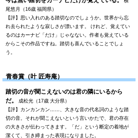
今は無い踏切をカーナビだけが覚えている。
横
尾悠月（16歳 福岡県）
【評】思い入れのある踏切なのでしょうか。世界から忘
れ去られたような寂しさが漂います。 けれど、覚えてい
るのはカーナビ「だけ」じゃなない。作者も覚えている
からこその作品ですね。踏切も喜んでいることでしょ
う。
青春賞（叶 匠寿庵）
踏切の音が聞こえないのは君の隣にいるから
だ。
成松光（17歳 大分県）
【評】カンカンカン……、大きな音の代名詞のような踏
切の音。それが聞こえないという言いかたで、君の存在
の大きさが伝わってきます。「だ」という断定の着地が
潔くて、引き締まった表現になりました。