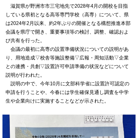
滋賀県が野洲市市三宅地先で2028年4月の開校を目指
している県初となる高等専門学校（高専）について、県
は2024年2月以来、約2年ぶりの開催となる構想推進本部
会議を県庁で開き、重要事項等の検討、調整、確認およ
び共有を行った。
会議の最初に高専の設置準備状況についての説明があ
り、用地造成▽校舎等施設整備▽広報・周知活動▽企業
との連携・共創▽設置許可申請準備の状況などについて
説明が行われた。
説明の中で、今年10月に文部科学省に設置許可認定の
申請を行うことや、今春には学生確保見通し調査を中学
生や企業向けに実施することなどが示された。