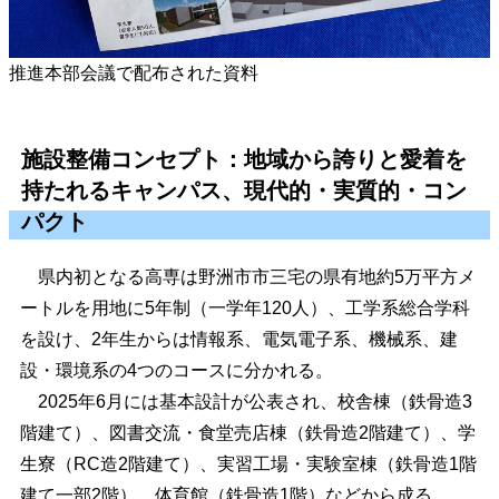
推進本部会議で配布された資料
施設整備コンセプト：地域から誇りと愛着を
持たれるキャンパス、現代的・実質的・コン
パクト
県内初となる高専は野洲市市三宅の県有地約5万平方メ
ートルを用地に5年制（一学年120人）、工学系総合学科
を設け、2年生からは情報系、電気電子系、機械系、建
設・環境系の4つのコースに分かれる。
2025年6月には基本設計が公表され、校舎棟（鉄骨造3
階建て）、図書交流・食堂売店棟（鉄骨造2階建て）、学
生寮（RC造2階建て）、実習工場・実験室棟（鉄骨造1階
建て一部2階）、体育館（鉄骨造1階）などから成る。