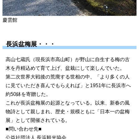
慶雲館
長浜盆梅展・・・
高山七蔵氏（現長浜市高山町）が野山に自生する梅の古
木を丹精込めて育て上げ、盆栽にして楽しんでいた。
第二次世界大戦後の荒廃する世相の中、「より多くの人
に見ていただき喜んでもらえれば」と1951年に長浜市へ
約50鉢を寄贈した。
これが長浜盆梅展の起源となっている。以来、新春の風
物詩として親しまれ、歴史・規模ともに「日本一の盆梅
展」として開催されている。
■問い合わせ先■
公益社団法人 長浜観光協会