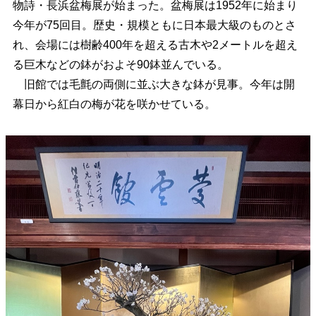
物詩・長浜盆梅展が始まった。盆梅展は1952年に始まり
今年が75回目。歴史・規模ともに日本最大級のものとさ
れ、会場には樹齢400年を超える古木や2メートルを超え
る巨木などの鉢がおよそ90鉢並んでいる。
旧館では毛氈の両側に並ぶ大きな鉢が見事。今年は開
幕日から紅白の梅が花を咲かせている。