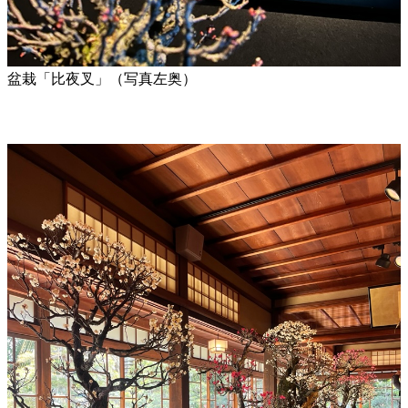
盆栽「比夜叉」（写真左奥）