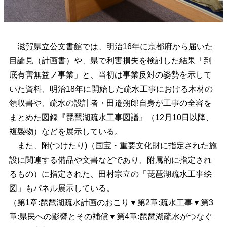
滋賀県立公文書館では、明治16年に京都府から届いた
目論見（計画書）や、県で利害損失を検討した結果「到
底有害無益ノ事業」と、当初は事業反対の姿勢を示して
いた資料、明治18年に開始した疏水工事における木材の
領収書や、疏水の設計者・田邉朔郎自身が工事の全容を
まとめた図録『琵琶湖疏水工事図譜』（12月10日以降、
複製物）などを展示している。
また、附(つけたり)（国宝・重要文化財に指定された施
設に関連する備品や文書などであり、附属的に指定され
るもの）に指定された、田村宗立の「琵琶湖疏水工事絵
図」もパネル展示している。
（第1章:琵琶湖疏水計画のおこり▼第2章:疏水工事▼第3
章:県民への影響とその補償▼第4章:琵琶湖疏水がつなぐ