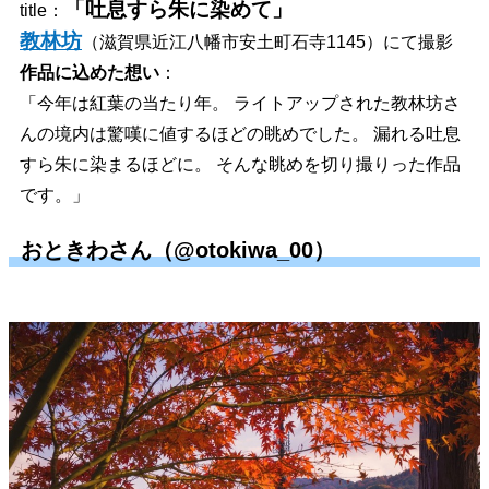
「吐息すら朱に染めて」
title：
教林坊
（滋賀県
近江八幡市安土町石寺1145
）にて撮影
作品に込めた想い
：
「今年は紅葉の当たり年。 ライトアップされた教林坊さ
んの境内は驚嘆に値するほどの眺めでした。 漏れる吐息
すら朱に染まるほどに。 そんな眺めを切り撮りった作品
です。」
おときわさん（@otokiwa_00）