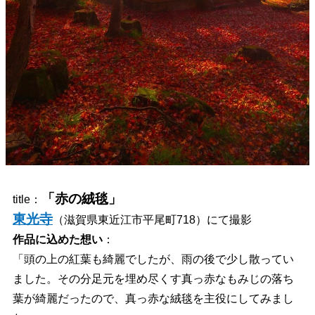
「赤の絨毯」
title：
東光寺
（滋賀県東近江市平尾町718）にて撮影
作品に込めた想い
：
「頭の上の紅葉も綺麗でしたが、雨の後で少し散ってい
ました。その分足元を埋め尽くす真っ赤なもみじの落ち
葉が綺麗だったので、真っ赤な絨毯を主役にしてみまし