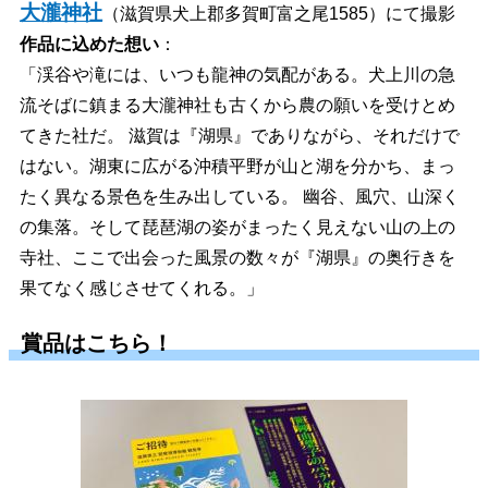
大瀧神社
（滋賀県犬上郡多賀町富之尾1585）にて撮影
作品に込めた想い
：
「渓谷や滝には、いつも龍神の気配がある。犬上川の急
流そばに鎮まる大瀧神社も古くから農の願いを受けとめ
てきた社だ。 滋賀は『湖県』でありながら、それだけで
はない。湖東に広がる沖積平野が山と湖を分かち、まっ
たく異なる景色を生み出している。 幽谷、風穴、山深く
の集落。そして琵琶湖の姿がまったく見えない山の上の
寺社、ここで出会った風景の数々が『湖県』の奥行きを
果てなく感じさせてくれる。」
賞品はこちら！