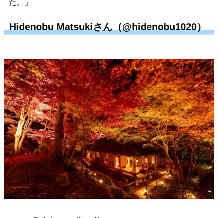
た。」
Hidenobu Matsukiさん（@hidenobu1020）