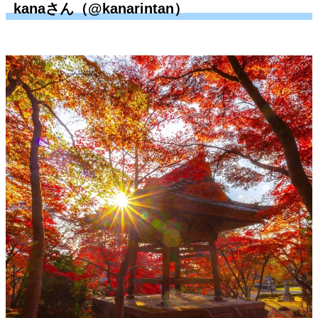
kanaさん（@kanarintan）