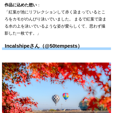
作品に込めた想い
：
「紅葉が池にリフレクションして赤く染まっているとこ
ろをカモがのんびり泳いでいました。 まるで紅葉で染ま
る水の上を泳いでいるような姿が愛らしくて、思わず撮
影した一枚です。」
Incalshipeさん（@50tempests）