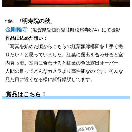
明寿院の秋
title：
「
」
金剛輪寺
（滋賀県愛知郡愛荘町松尾寺874）にて撮影
作品に込めた想い
：
「写真を始めた頃からこちらの紅葉額縁構図を上手く撮
りたい！と思っていました。紅葉に露出を合わせると室
内真っ暗。室内に合わせると紅葉の色は露出オーバー。
人間の目ってどんなカメラより高性能なのです。そんな
見た目に近くなる様に試行錯誤してます。
賞品はこちら！