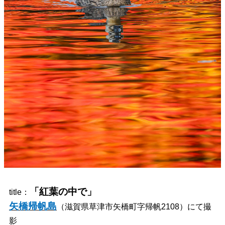
「紅葉の中で」
title：
矢橋帰帆島
（滋賀県草津市矢橋町字帰帆2108）にて撮
影