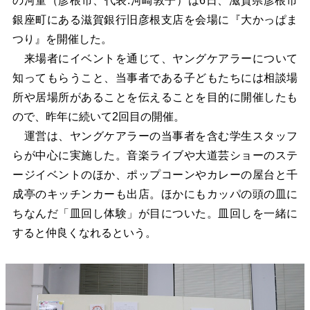
の河童（彦根市、代表:河崎敦子）は6日、滋賀県彦根市
銀座町にある滋賀銀行旧彦根支店を会場に『大かっぱま
つり』を開催した。
来場者にイベントを通じて、ヤングケアラーについて
知ってもらうこと、当事者である子どもたちには相談場
所や居場所があることを伝えることを目的に開催したも
ので、昨年に続いて2回目の開催。
運営は、ヤングケアラーの当事者を含む学生スタッフ
らが中心に実施した。音楽ライブや大道芸ショーのステ
ージイベントのほか、ポップコーンやカレーの屋台と千
成亭のキッチンカーも出店。ほかにもカッパの頭の皿に
ちなんだ「皿回し体験」が目についた。皿回しを一緒に
すると仲良くなれるという。