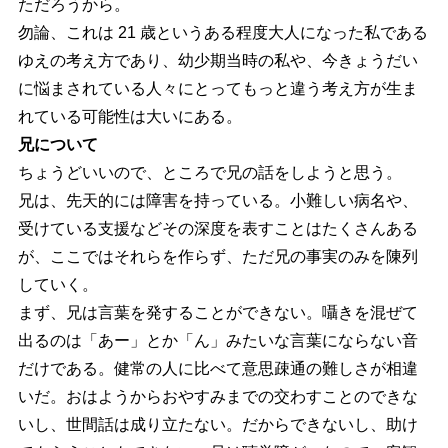
ただろうから。
勿論、これは 21 歳というある程度大人になった私である
ゆえの考え方であり、幼少期当時の私や、今きょうだい
に悩まされている人々にとってもっと違う考え方が生ま
れている可能性は大いにある。
兄について
ちょうどいいので、ところで兄の話をしようと思う。
兄は、先天的には障害を持っている。小難しい病名や、
受けている支援などその深度を表すことはたくさんある
が、ここではそれらを作らず、ただ兄の事実のみを陳列
していく。
まず、兄は言葉を発することができない。囁きを混ぜて
出るのは「あー」とか「ん」みたいな言葉にならない音
だけである。健常の人に比べて意思疎通の難しさが相違
いだ。おはようからおやすみまでの交わすことのできな
いし、世間話は成り立たない。だからできないし、助け