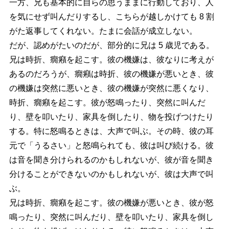
一方、兄も基本的に自らの思うままに行動しており、人
を気にせず叫んだりするし、こちらが越しかけても 8 割
がた返事してくれない。たまに会話が成立しない。
だが、認めがたいのだが、部分的に兄は 5 歳児である。
兄は時折、癇癪を起こす。彼の機嫌は、彼なりに考えが
あるのだろうが、癇癪は時折、彼の機嫌が悪いとき、彼
の機嫌は突然に悪いとき、彼の機嫌が突然に悪くなり、
時折、癇癪を起こす。彼が怒鳴ったり、突然に叫んだ
り、壁を叩いたり、家具を倒したり、物を投げつけたり
する。特に怒鳴るときは、大声で叫ぶ。その時、彼の耳
元で「うるさい」と怒鳴られても、彼は叫び続ける。彼
は音を聞き分けられるのかもしれないが、彼が音を聞き
分けることができないのかもしれないが、彼は大声で叫
ぶ。
兄は時折、癇癪を起こす。彼の機嫌が悪いとき、彼が怒
鳴ったり、突然に叫んだり、壁を叩いたり、家具を倒し