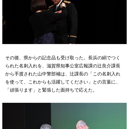
その後、県からの記念品も受け取った。長浜の絹でつく
られた名刺入れを、滋賀県知事公室広報課の辻良介課長
から手渡された山中警部補は、辻課長の「この名刺入れ
を使って、これからも活躍してください」との言葉に、
「頑張ります」と緊張した面持ちで応えた。