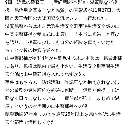
9回「近畿の警察官」（産経新聞社提唱・滋賀県など後
援・県信用金庫協会など協賛）の表彰式が11月27日、大
阪市天王寺区の大阪国際交流センターで行われた。
滋賀県警からは木之元署生活安全刑事課生活安全係の山
中英樹警部補が受賞式に出席し、「本当に光栄」と喜び
を語り、「後輩に少しでも自分の経験を伝えていけた
ら」と今後の抱負を述べた。
山中警部補が令和4年から勤務する木之本署は、県最北部
にあり、規模は県内で最も小さい。生活安全刑事課生活
安全係は山中警部補を入れてわずか3人。
事件はもちろん、防犯活動、許認可など抱えきれないほ
どの業務の優先順位を的確に判断し、係員と連携して遅
延なく日々こなしている。「責任感が強く、まじめで温
厚」というのが周囲の山中警部補への評。
県警勤続37年余りのうち通算25年以上を県内各所の生活
安全部門で活躍してきた。