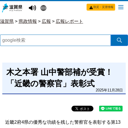
防災・災害情報
滋賀県
>
県政情報
>
広報
>
広報レポート
木之本署 山中警部補が受賞！
「近畿の警察官」表彰式
2025年11月28日
近畿2府4県の優秀な功績を残した警察官を表彰する第13