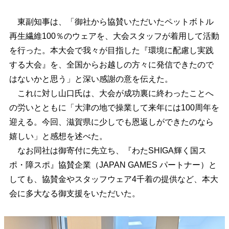
東副知事は、「御社から協賛いただいたペットボトル
再生繊維100％のウェアを、大会スタッフが着用して活動
を行った。本大会で我々が目指した『環境に配慮し実践
する大会』を、全国からお越しの方々に発信できたので
はないかと思う」と深い感謝の意を伝えた。
これに対し山口氏は、大会が成功裏に終わったことへ
の労いとともに「大津の地で操業して来年には100周年を
迎える。今回、滋賀県に少しでも恩返しができたのなら
嬉しい」と感想を述べた。
なお同社は御寄付に先立ち、『わたSHIGA輝く国ス
ポ・障スポ』協賛企業（JAPAN GAMES パートナー）と
しても、協賛金やスタッフウェア4千着の提供など、本大
会に多大なる御支援をいただいた。