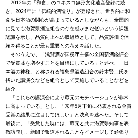
2013年の「和食」のユネスコ無形文化遺産登録に続
き、2024年に「伝統的酒造り」が登録され、世界的に和
食や日本酒の関心が高まっているとしながらも、全国的
に見ても滋賀県酒造組合の存在感がまだ低いという課題
認識を示し、品質向上への取組策として、品質評価で信
頼を得ることが最も重要との考えを話した。
そのうえで、「滋賀酒が国税庁主催の全国新酒鑑評会
で受賞蔵を増やすことを目標にしている」と述べ、「日
本酒の神様」と称される福島県酒造組合の鈴木賢二氏を
招いた講演会などを組合として実施していることなどを
紹介。
「これらの講演会により蔵元のモチベーションが非常
に高まっている」とし、「来年5月下旬に発表される金賞
受賞の結果に注目してほしい」と決意を述べた。そして
最後に、「受賞した暁には、蔵元と共に滋賀県知事を表
敬訪問し、新聞で報道されることをイメージして頑張り