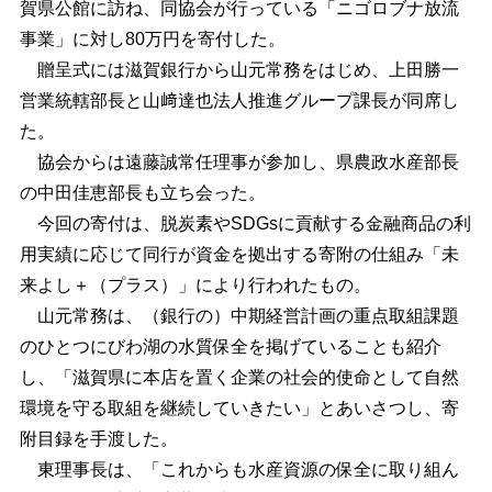
賀県公館に訪ね、同協会が行っている「ニゴロブナ放流
事業」に対し80万円を寄付した。
贈呈式には滋賀銀行から山元常務をはじめ、上田勝一
営業統轄部長と山﨑達也法人推進グループ課長が同席し
た。
協会からは遠藤誠常任理事が参加し、県農政水産部長
の中田佳恵部長も立ち会った。
今回の寄付は、脱炭素やSDGsに貢献する金融商品の利
用実績に応じて同行が資金を拠出する寄附の仕組み「未
来よし＋（プラス）」により行われたもの。
山元常務は、（銀行の）中期経営計画の重点取組課題
のひとつにびわ湖の水質保全を掲げていることも紹介
し、「滋賀県に本店を置く企業の社会的使命として自然
環境を守る取組を継続していきたい」とあいさつし、寄
附目録を手渡した。
東理事長は、「これからも水産資源の保全に取り組ん