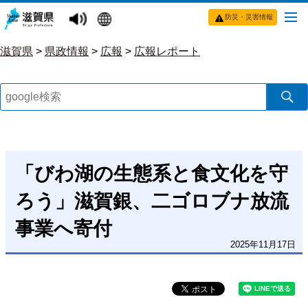
防災・災害情報
滋賀県
>
県政情報
>
広報
>
広報レポート
「びわ湖の生態系と食文化を守
ろう」滋賀銀、二ゴロブナ放流
事業へ寄付
2025年11月17日