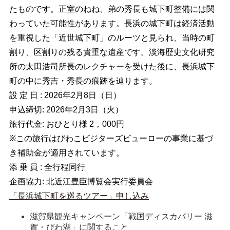
たものです。正室のねね、弟の秀長も城下町整備には関
わっていた可能性があります。長浜の城下町は経済活動
を重視した「近世城下町」のルーツと見られ、当時の町
割り、区割りの残る貴重な遺産です。淡海歴史文化研究
所の太田浩司所長のレクチャーを受けた後に、長浜城下
町の中に秀吉・秀長の痕跡を辿ります。
設 定 日 : 2026年2月8日（日）
申込締切: 2026年2月3日（火）
旅行代金: おひとり様 2，000円
※この旅行はびわこビジターズビューローの事業に基づ
き補助金が適用されています。
添 乗 員 : 全行程同行
企画協力: 北近江豊臣博覧会実行委員会
「長浜城下町を巡るツアー」申し込み
滋賀県観光キャンペーン「戦国ディスカバリー 滋
賀・びわ湖」に関すること