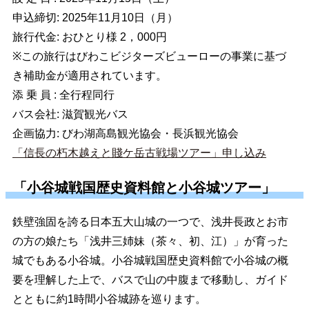
申込締切: 2025年11月10日（月）
旅行代金: おひとり様 2，000円
※この旅行はびわこビジターズビューローの事業に基づ
き補助金が適用されています。
添 乗 員 : 全行程同行
バス会社: 滋賀観光バス
企画協力: びわ湖高島観光協会・長浜観光協会
「信長の朽木越えと賤ケ岳古戦場ツアー」申し込み
「小谷城戦国歴史資料館と小谷城ツアー」
鉄壁強固を誇る日本五大山城の一つで、浅井長政とお市
の方の娘たち「浅井三姉妹（茶々、初、江）」が育った
城でもある小谷城。小谷城戦国歴史資料館で小谷城の概
要を理解した上で、バスで山の中腹まで移動し、ガイド
とともに約1時間小谷城跡を巡ります。