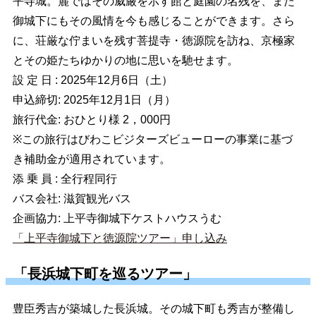
平寺城。麓ではその威厳を示す館と庭園の名残を、また
御城下にもその風情を今も感じることができます。さら
に、荘厳な佇まいを残す菩提寺・徳源院を訪ね、京極家
とその姫たちゆかりの地に思いを馳せます。
設 定 日 : 2025年12月6日（土）
申込締切: 2025年12月1日（月）
旅行代金: おひとり様 2，000円
※この旅行はびわこビジターズビューローの事業に基づ
き補助金が適用されています。
添 乗 員 : 全行程同行
バス会社: 滋賀観光バス
企画協力: 上平寺御城下ケストハウスうむ
「上平寺御城下と徳源院ツアー」申し込み
「長浜城下町を巡るツアー」
豊臣秀吉が築城した長浜城。その城下町も秀吉が整備し