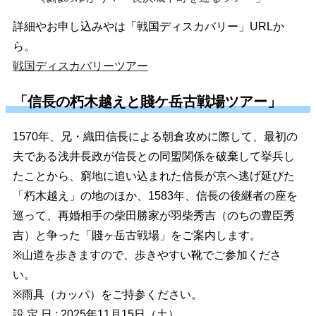
詳細やお申し込みやは「戦国ディスカバリー」URLか
ら。
戦国ディスカバリーツアー
「信長の朽木越えと賤ケ岳古戦場ツアー」
1570年、兄・織田信長による朝倉攻めに際して、最初の
夫である浅井長政が信長との同盟関係を破棄して挙兵し
たことから、窮地に追い込まれた信長が京へ逃げ延びた
「朽木越え」の地のほか、1583年、信長の後継者の座を
巡って、再婚相手の柴田勝家が羽柴秀吉（のちの豊臣秀
吉）と争った「賤ヶ岳古戦場」をご案内します。
※山道を歩きますので、歩きやすい靴でご参加くださ
い。
※雨具（カッパ）をご持参ください。
設 定 日 : 2025年11月15日（土）