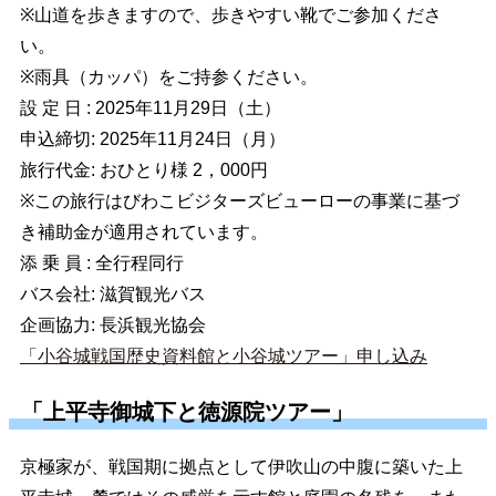
※山道を歩きますので、歩きやすい靴でご参加くださ
い。
※雨具（カッパ）をご持参ください。
設 定 日 : 2025年11月29日（土）
申込締切: 2025年11月24日（月）
旅行代金: おひとり様 2，000円
※この旅行はびわこビジターズビューローの事業に基づ
き補助金が適用されています。
添 乗 員 : 全行程同行
バス会社: 滋賀観光バス
企画協力: 長浜観光協会
「小谷城戦国歴史資料館と小谷城ツアー」申し込み
「上平寺御城下と徳源院ツアー」
京極家が、戦国期に拠点として伊吹山の中腹に築いた上