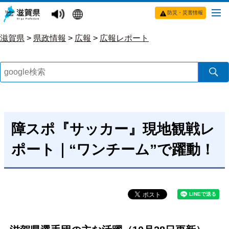
防災・災害情報
滋賀県
>
県政情報
>
広報
>
広報レポート
障スポ『サッカー』現地観戦レ
ポート｜“ワンチーム”で躍動！