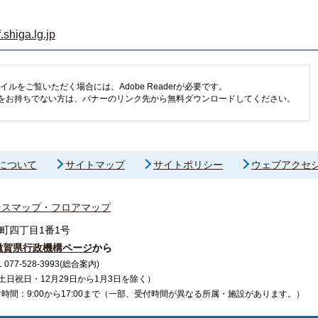
shiga.lg.jp
イルをご覧いただく場合には、Adobe Readerが必要です。
eaderをお持ちでない方は、バナーのリンク先から無料ダウンロードしてください。
について
サイトマップ
サイトポリシー
ウェブアクセ
セスマップ・フロアマップ
町四丁目1番1号
滋賀県行政機構ページ
から
7-528-3993(総合案内)
で（土日祝日・12月29日から1月3日を除く）
間：9:00から17:00まで（一部、受付時間が異なる所属・施設があります。）