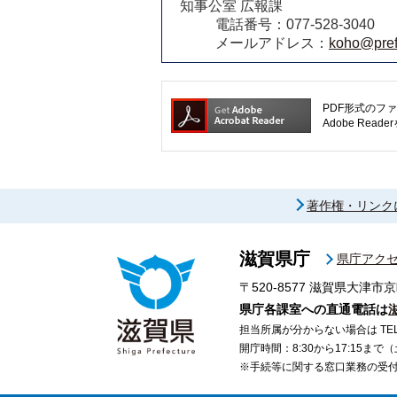
知事公室 広報課
電話番号：077-528-3040
メールアドレス：
koho@pref.
PDF形式のファ
Adobe R
著作権・リンク
滋賀県庁
県庁アク
〒520-8577
滋賀県大津市京
県庁各課室への直通電話は
担当所属が分からない場合は TEL 07
開庁時間：8:30から17:15ま
※手続等に関する窓口業務の受付時