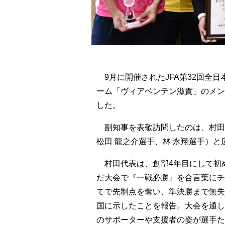
9月に開催されたJFA第32回全
ーム「ヴィアベンテン滋賀」のメン
した。
副知事を表敬訪問したのは、村田 
松田 龍之介選手、林 永翔選手）と
村田代表は、創部4年目にして初
だ大会で『一戦必勝』を合言葉にチ
てで先制点を奪い、準決勝まで無失
国に示したことを報告。大会を通し
のサポーターや支援者の姿が選手た