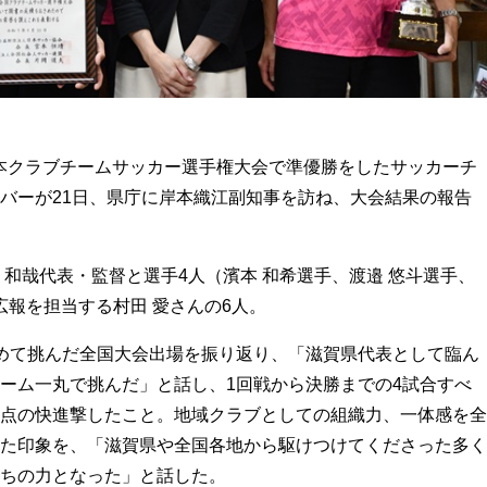
日本クラブチームサッカー選手権大会で準優勝をしたサッカーチ
バーが21日、県庁に岸本織江副知事を訪ね、大会結果の報告
和哉代表・監督と選手4人（濱本 和希選手、渡邉 悠斗選手、
広報を担当する村田 愛さんの6人。
めて挑んだ全国大会出場を振り返り、「滋賀県代表として臨ん
ーム一丸で挑んだ」と話し、1回戦から決勝までの4試合すべ
点の快進撃したこと。地域クラブとしての組織力、一体感を全
た印象を、「滋賀県や全国各地から駆けつけてくださった多く
ちの力となった」と話した。