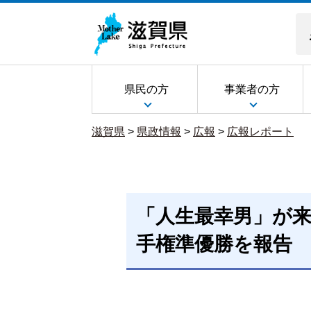
県民の方
事業者の方
滋賀県
>
県政情報
>
広報
>
広報レポート
「人生最幸男」が
手権準優勝を報告