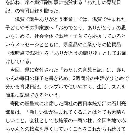
を訪ね、岸本織江副知事に協賛する「わたしの育児日
記」の寄附目録を贈った。
「滋賀で誕生ありがとう事業」では、滋賀で生まれた
子どもやその御家族へ「おめでとう、ありがとう」の思
いをこめて、社会全体で出産・子育てを応援していると
いうメッセージとともに、県産品や企業からの協賛品
（現時点で32社）を「ありがとうの贈り物」としてお届
けしている。
今回、県に寄付された「わたしの育児日記」は、赤ち
ゃんの毎日の様子を書き込め、2週間分の生活がひとめで
分かる育児日記。シンプルで使いやすく、生活リズムを
簡単に記録できるという。
寄附の贈呈式に出席した同社の西日本統括部の石川亮
部長は、「新しい命が生まれてくることはとても素晴ら
しいこと。会社としても施策の一番の柱。全国各地で赤
ちゃんとの接点を厚くしていくことをこれからも続けて