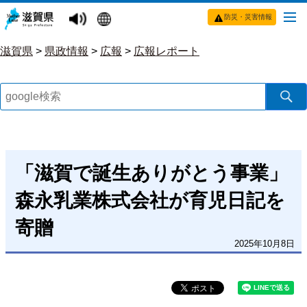
防災・災害情報
滋賀県
>
県政情報
>
広報
>
広報レポート
「滋賀で誕生ありがとう事業」
森永乳業株式会社が育児日記を
寄贈
2025年10月8日