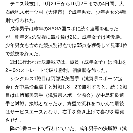
テニス競技は、9月29日から10月2日までの4日間、大
石緑地スポーツ村（大津市）で成年男女、少年男女の4種
別で行われた。
成年男子は昨年のSAGA国スポに続く連覇を狙った
が、昨年3位の愛媛に競り負け2位。成年女子は初優勝。
少年男女も含めた競技別得点では55点を獲得して見事1位
で競技を終えた。
2日に行われた決勝戦では、滋賀（成年女子）は岡山を
2－0のストレートで破り勝利。初優勝を飾った。
シングルス1戦目は阿部宏美選手（滋賀県スポーツ協
会）が中島玲亜選手と対戦し8－2で勝利すると、続く2戦
目は山﨑郁美選手（滋賀県スポーツ協会）が中島莉良選
手と対戦。接戦となったが、終盤で流れをつかんで最後
はサービスエースとなり、右手を突き上げて喜びを爆発
させた。
隣の1番コートで行われていた、成年男子の決勝戦（滋