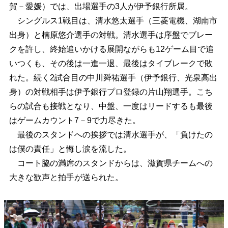
賀－愛媛）では、出場選手の3人が伊予銀行所属。
シングルス1戦目は、清水悠太選手（三菱電機、湖南市
出身）と楠原悠介選手の対戦。清水選手は序盤でブレー
クを許し、終始追いかける展開ながらも12ゲーム目で追
いつくも、その後は一進一退、最後はタイブレークで敗
れた。続く2試合目の中川舜祐選手（伊予銀行、光泉高出
身）の対戦相手は伊予銀行プロ登録の片山翔選手。こち
らの試合も接戦となり、中盤、一度はリードするも最後
はゲームカウント7－9で力尽きた。
最後のスタンドへの挨拶では清水選手が、「負けたの
は僕の責任」と悔し涙を流した。
コート脇の満席のスタンドからは、滋賀県チームへの
大きな歓声と拍手が送られた。