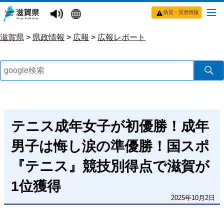
防災・災害情報
滋賀県
>
県政情報
>
広報
>
広報レポート
テニス成年女子が初優勝！成年
男子は悔し涙の準優勝！国スポ
『テニス』競技別得点で滋賀が
1位獲得
2025年10月2日