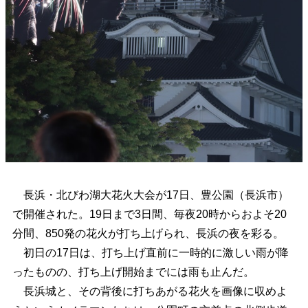
長浜・北びわ湖大花火大会が17日、豊公園（長浜市）
で開催された。19日まで3日間、毎夜20時からおよそ20
分間、850発の花火が打ち上げられ、長浜の夜を彩る。
初日の17日は、打ち上げ直前に一時的に激しい雨が降
ったものの、打ち上げ開始までには雨も止んだ。
長浜城と、その背後に打ちあがる花火を画像に収めよ