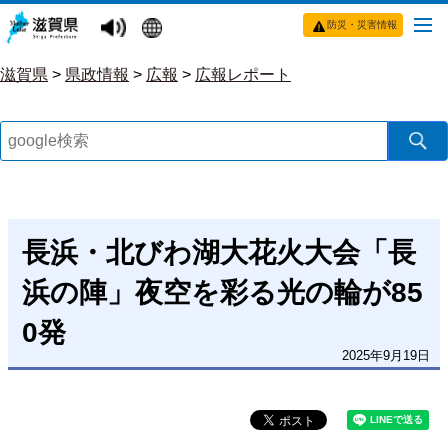
防災・災害情報
滋賀県
>
県政情報
>
広報
>
広報レポート
長浜・北びわ湖大花火大会「長
浜の陣」夜空を彩る光の輪が85
0発
2025年9月19日