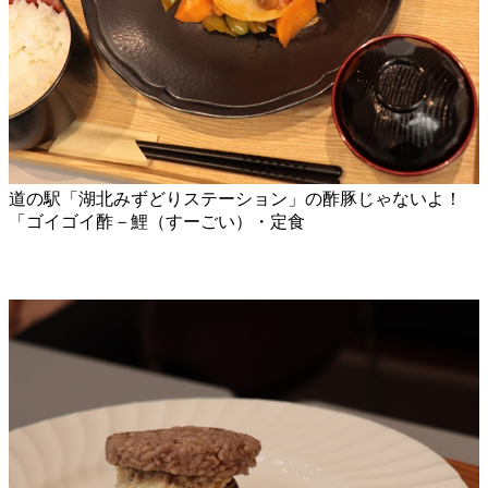
道の駅「湖北みずどりステーション」の酢豚じゃないよ！
「ゴイゴイ酢－鯉（すーごい）・定食