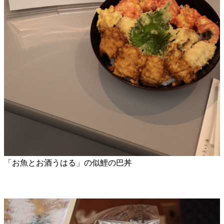
「お魚とお酒うはる」の似鯉の巴丼