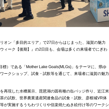
リオン「多目的エリア」で27日からはじまった、滋賀の魅力
ウィーク【後期】』の2日目も、会場は多くの来場者でにぎわ
ある「Mother Lake Goals(MLGs)」をテーマに、県ゆ
ワークショップ、試食・試飲等を通じて、来場者に滋賀の魅力
を再現した水槽展示、琵琶湖の固有種の缶バッジ作り、近江米
茶の試飲、世界農業遺産関連食品の試食・試飲、彦根城VR体
等が実施するうちわづくりや信楽焼たぬき絵付け等のワークシ