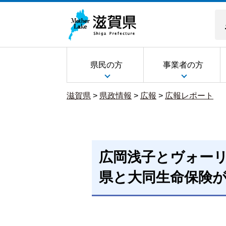
県民の方
事業者の方
滋賀県
>
県政情報
>
広報
>
広報レポート
広岡浅子とヴォー
県と大同生命保険