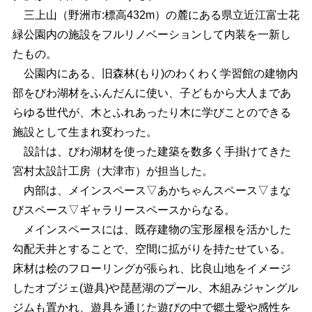
三上山（野洲市:標高432m）の麓にある県立近江富士花
緑公園内の施設をフルリノベーションして内装を一新し
たもの。
公園内にある、旧森林(もり)のわくわく学習館の建物内
部をびわ湖材をふんだんに使い、子どもから大人まであ
らゆる世代が、木とふれあったり木に学びことのできる
施設として生まれ変わった。
設計は、びわ湖材を使った建築を数多く手掛けてきた
宮村太設計工房（大津市）が担当した。
内部は、メインスペース▽あかちゃんスペース▽まな
びスペース▽ギャラリースペースからなる。
メインスペースには、既存建物の宝形屋根を活かした
勾配天井とすることで、空間に拡がりを持たせている。
床材は桧のフローリングが張られ、比良山地をイメージ
したオブジェ(遊具)や琵琶湖のプール、木組みジャングル
ジムも置かれ、遊具を通じた遊びの中で郷土愛や感性を