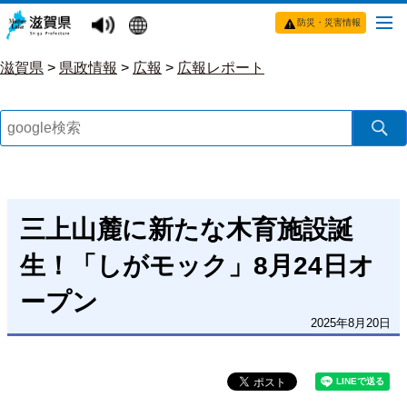
防災・災害情報
滋賀県
>
県政情報
>
広報
>
広報レポート
三上山麓に新たな木育施設誕
生！「しがモック」8月24日オ
ープン
2025年8月20日