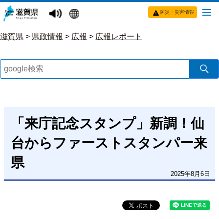
防災・災害情報
滋賀県
>
県政情報
>
広報
>
広報レポート
「来庁記念スタンプ」新調！仙
台からファーストスタンパー来
県
2025年8月6日