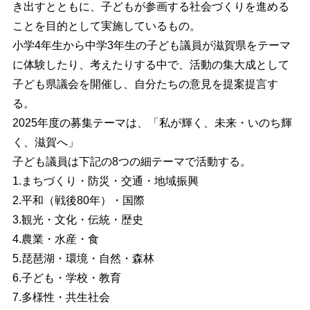
き出すとともに、子どもが参画する社会づくりを進める
ことを目的として実施しているもの。
小学4年生から中学3年生の子ども議員が滋賀県をテーマ
に体験したり、考えたりする中で、活動の集大成として
子ども県議会を開催し、自分たちの意見を提案提言す
る。
2025年度の募集テーマは、「私が輝く、未来・いのち輝
く、滋賀へ」
子ども議員は下記の8つの細テーマで活動する。
1.まちづくり・防災・交通・地域振興
2.平和（戦後80年）・国際
3.観光・文化・伝統・歴史
4.農業・水産・食
5.琵琶湖・環境・自然・森林
6.子ども・学校・教育
7.多様性・共生社会