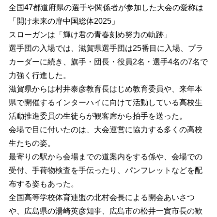
全国47都道府県の選手や関係者が参加した大会の愛称は
「開け未来の扉中国総体2025」
スローガンは「輝け君の青春刻め努力の軌跡」
選手団の入場では、滋賀県選手団は25番目に入場、プラ
カーダーに続き、旗手・団長・役員2名・選手4名の7名で
力強く行進した。
滋賀県からは村井泰彦教育長はじめ教育委員や、来年本
県で開催するインターハイに向けて活動している高校生
活動推進委員の生徒らが観客席から拍手を送った。
会場で目に付いたのは、大会運営に協力する多くの高校
生たちの姿。
最寄りの駅から会場までの道案内をする係や、会場での
受付、手荷物検査を手伝ったり、パンフレットなどを配
布する姿もあった。
全国高等学校体育連盟の北村会長による開会あいさつ
や、広島県の湯崎英彦知事、広島市の松井一實市長の歓