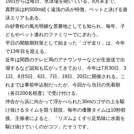
19日からは毎日、水泳場を開いている。8月末まで。
真野浜は約500m続く遠浅の浜が特徴。ペットと泳げる遊
泳エリアもある。
白砂青松の風光明媚な景勝地としても知られ、毎年、子
どもやペット連れのファミリーでにぎわう。
平日の閑散期対策として始まった「ゴザ走り」は、今年
で13年目を迎える。
近年は関西のテレビ局のアナウンサーなどが生放送で出
場するなど認知も広がってきており、今年は7月30日、3
1日、8月5日、6日、7日、19日、20日に開催される。こ
れまでは事前申込制だったが、今回から当日の先着順
（各日200名程度）で受け付ける。
沖合から浜に向かって浮かべられた30mのゴザの上を駆
け抜けるタイムを競う競技、毎年の優勝タイムは10秒前
後。主催者によると、「リズムよくすり足気味に水面を
駆け抜けていくのがコツ」だそうです。