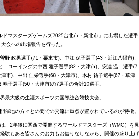
ルドマスターズゲームズ2025台北市・新北市」に出場した選手
し、大会への出場報告を行った。
 政男選手(71・栗東市)、中江 保子選手(43・近江八幡市)、
と、ローイングの中西 雅子選手(82・大津市)、安達 温二選手(7
津市)、中出 佳栄選手(68・大津市)、木村 祐子選手(67・草津
東 暢子選手(50・大津市)の7選手の合計10選手。
界最大級の生涯スポーツの国際総合競技大会。
開催地の方々との間での交流に重点が置かれているのが特徴。
は、2年後に関西で開催するワールドマスターズ（WMG）を
経験もある皆さんのお力もお借りなしながら、開催の盛り上げ