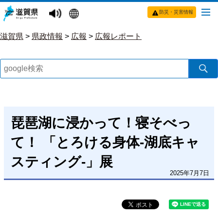
防災・災害情報
滋賀県
>
県政情報
>
広報
>
広報レポート
琵琶湖に浸かって！寝そべっ
て！ 「とろける身体-湖底キャ
スティング-」展
2025年7月7日