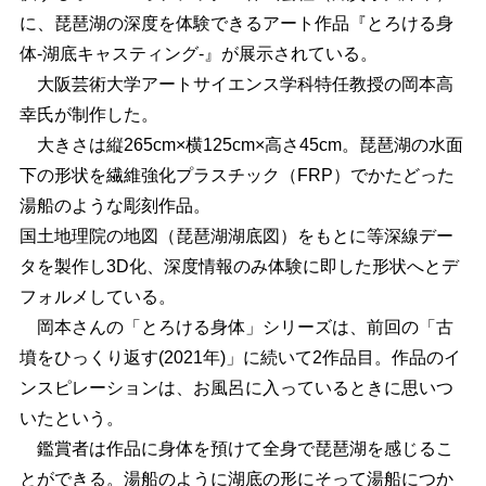
に、琵琶湖の深度を体験できるアート作品『とろける身
体-湖底キャスティング-』が展示されている。
大阪芸術大学アートサイエンス学科特任教授の岡本高
幸氏が制作した。
大きさは縦265cm×横125cm×高さ45cm。琵琶湖の水面
下の形状を繊維強化プラスチック（FRP）でかたどった
湯船のような彫刻作品。
国土地理院の地図（琵琶湖湖底図）をもとに等深線デー
タを製作し3D化、深度情報のみ体験に即した形状へとデ
フォルメしている。
岡本さんの「とろける身体」シリーズは、前回の「古
墳をひっくり返す(2021年)」に続いて2作品目。作品のイ
ンスピレーションは、お風呂に入っているときに思いつ
いたという。
鑑賞者は作品に身体を預けて全身で琵琶湖を感じるこ
とができる。湯船のように湖底の形にそって湯船につか