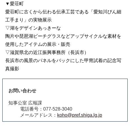
▼愛荘町
愛荘町に古くから伝わる伝承工芸である「愛知川びん細
工手まり」の実物展示
▽湖をデザインあっきーな
陶片や琵琶湖ビーチグラスなどアップサイクルな素材を
使用したアイテムの展示・販売
▽滋賀県北の近江振興事務所（長浜市）
長浜市の風景のパネルをバックにした甲冑試着の記念写
真撮影
お問い合わせ
知事公室 広報課
電話番号：077-528-3040
メールアドレス：
koho@pref.shiga.lg.jp