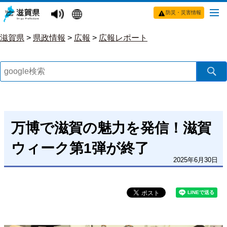
防災・災害情報
滋賀県
>
県政情報
>
広報
>
広報レポート
万博で滋賀の魅力を発信！滋賀
ウィーク第1弾が終了
2025年6月30日