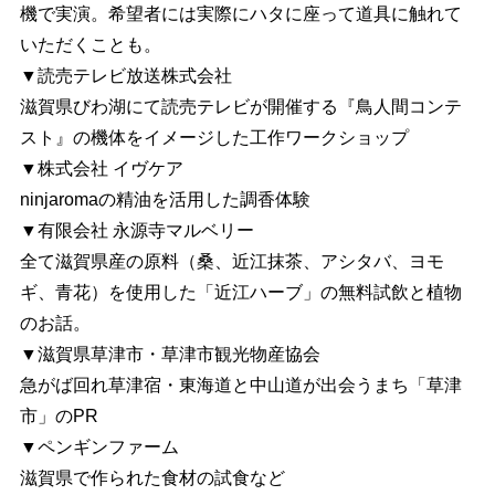
機で実演。希望者には実際にハタに座って道具に触れて
いただくことも。
▼読売テレビ放送株式会社
滋賀県びわ湖にて読売テレビが開催する『鳥人間コンテ
スト』の機体をイメージした工作ワークショップ
▼株式会社 イヴケア
ninjaromaの精油を活用した調香体験
▼有限会社 永源寺マルベリー
全て滋賀県産の原料（桑、近江抹茶、アシタバ、ヨモ
ギ、青花）を使用した「近江ハーブ」の無料試飲と植物
のお話。
▼滋賀県草津市・草津市観光物産協会
急がば回れ草津宿・東海道と中山道が出会うまち「草津
市」のPR
▼ペンギンファーム
滋賀県で作られた食材の試食など