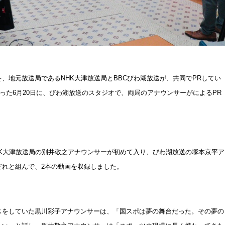
を、地元放送局である
NHK
大津放送局と
BBC
びわ湖放送が、共同でPRしてい
なった6月20日に、びわ湖放送のスタジオで、両局のアナウンサーがによるPR
K
大津放送局の別井敬之アナウンサーが初めて入り、びわ湖放送の塚本京平ア
ぞれと組んで、2本の動画を収録しました。
スをしていた黒川彩子アナウンサーは、「国スポは夢の舞台だった。その夢の