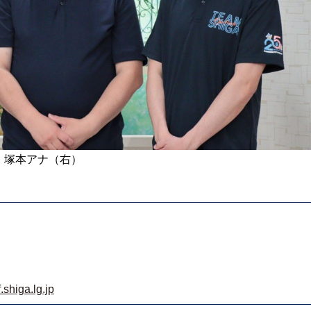
、塚本アナ（右）
shiga.lg.jp