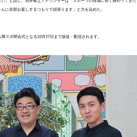
しい」と話し、別井敬之アナウンサーは「スポーツの現場に長く携わってきた
さんに全部お返しするつもりで頑張ります」と力を込めた。
ら障スポ閉会式となる
10
月
27
日まで放送・配信されます。