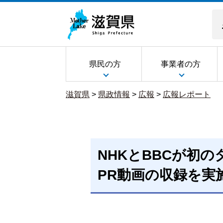
県民の方
事業者の方
滋賀県
>
県政情報
>
広報
>
広報レポート
NHKとBBCが初
PR動画の収録を実