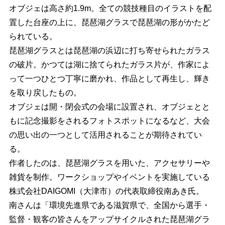
オブジェは高さ約1.9m。全ての競技種目のイラストを配
置した台座の上に、琵琶湖グラスで琵琶湖の形がかたど
られている。
琵琶湖グラスとは琵琶湖の浜辺に打ち寄せられたガラス
の破片。かつては湖に捨てられたガラス片が、作家によ
って一つひとつ丁寧に磨かれ、作品として再生し、輝き
を取り戻したもの。
オブジェは開・閉会式の会場に設置され、オブジェとと
もに記念撮影をされるフォトスポットになるなど、大会
の思い出の一つとして活用されることが期待されてい
る。
作者したのは、琵琶湖グラスを用いた、アクセサリーや
雑貨を制作。ワークショップやイベントを実施している
株式会社DAIGOMI（大津市）の代表取締役南あき氏。
南さんは「環境先進県である滋賀県で、全国から選手・
監督・観客の皆さんをアップサイクルされた琵琶湖グラ