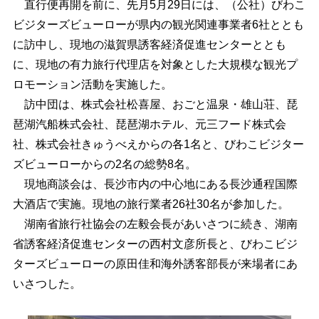
直行便再開を前に、先月5月29日には、（公社）びわこ
ビジターズビューローが県内の観光関連事業者6社ととも
に訪中し、現地の滋賀県誘客経済促進センターととも
に、現地の有力旅行代理店を対象とした大規模な観光プ
ロモーション活動を実施した。
訪中団は、株式会社松喜屋、おごと温泉・雄山荘、琵
琶湖汽船株式会社、琵琶湖ホテル、元三フード株式会
社、株式会社きゅうべえからの各1名と、びわこビジター
ズビューローからの2名の総勢8名。
現地商談会は、長沙市内の中心地にある長沙通程国際
大酒店で実施。現地の旅行業者26社30名が参加した。
湖南省旅行社協会の左毅会長があいさつに続き、湖南
省誘客経済促進センターの西村文彦所長と、びわこビジ
ターズビューローの原田佳和海外誘客部長が来場者にあ
いさつした。