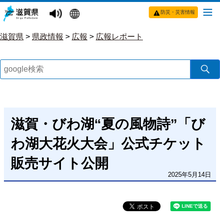
防災・災害情報
滋賀県
>
県政情報
>
広報
>
広報レポート
滋賀・びわ湖“夏の風物詩”「び
わ湖大花火大会」公式チケット
販売サイト公開
2025年5月14日