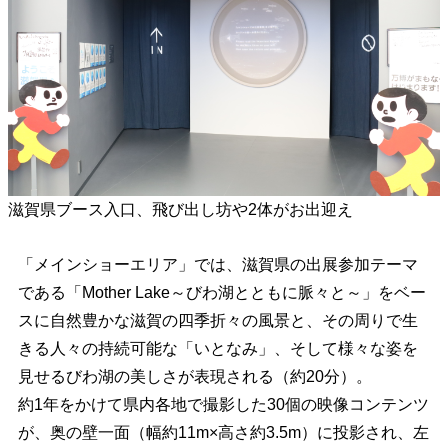
滋賀県ブース入口、飛び出し坊や2体がお出迎え
「メインショーエリア」では、滋賀県の出展参加テーマ
である「Mother Lake～びわ湖とともに脈々と～」をベー
スに自然豊かな滋賀の四季折々の風景と、その周りで生
きる人々の持続可能な「いとなみ」、そして様々な姿を
見せるびわ湖の美しさが表現される（約20分）。
約1年をかけて県内各地で撮影した30個の映像コンテンツ
が、奥の壁一面（幅約11m×高さ約3.5m）に投影され、左