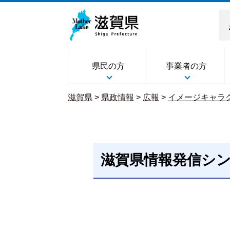
県民の方
事業者の方
滋賀県
>
県政情報
>
広報
>
イメージキャラ
滋賀県情報発信シ