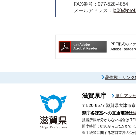
FAX番号：077-528-4854
メールアドレス：
ja00@pref.
PDF形式のファ
Adobe R
著作権・リンク
滋賀県庁
県庁アク
〒520-8577
滋賀県大津市京
県庁各課室への直通電話は
担当所属が分からない場合は TEL 07
開庁時間：8:30から17:15ま
※手続等に関する窓口業務の受付時