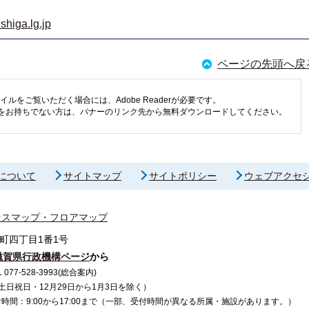
shiga.lg.jp
ページの先頭へ戻
イルをご覧いただく場合には、Adobe Readerが必要です。
eaderをお持ちでない方は、バナーのリンク先から無料ダウンロードしてください。
について
サイトマップ
サイトポリシー
ウェブアクセ
セスマップ・フロアマップ
町四丁目1番1号
滋賀県行政機構ページ
から
7-528-3993(総合案内)
で（土日祝日・12月29日から1月3日を除く）
間：9:00から17:00まで（一部、受付時間が異なる所属・施設があります。）