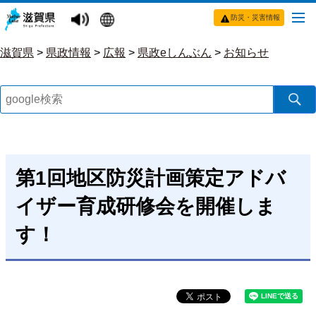
防災・災害情報
滋賀県
>
県政情報
>
広報
>
県政eしんぶん
>
お知らせ
第1回地区防災計画策定アドバ
イザー育成研修会を開催しま
す！