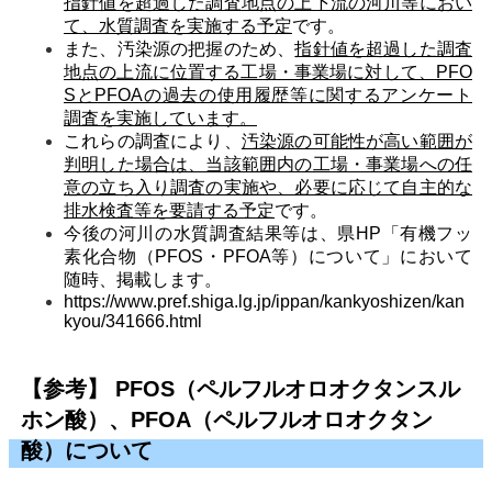
指針値を超過した調査地点の上下流の河川等におい
て、水質調査を実施する予定
です。
また、汚染源の把握のため、
指針値を超過した調査
地点の上流に位置する工場・事業場に対して、PFO
SとPFOAの過去の使用履歴等に関するアンケート
調査を実施しています。
これらの調査により、
汚染源の可能性が高い範囲が
判明した場合は、当該範囲内の工場・事業場への任
意の立ち入り調査の実施や、必要に応じて自主的な
排水検査等を要請する予定
です。
今後の河川の水質調査結果等は、県HP「有機フッ
素化合物（PFOS・PFOA等）について」において
随時、掲載します。
https://www.pref.shiga.lg.jp/ippan/kankyoshizen/kan
kyou/341666.html
【参考】 PFOS（ペルフルオロオクタンスル
ホン酸）、PFOA（ペルフルオロオクタン
酸）について