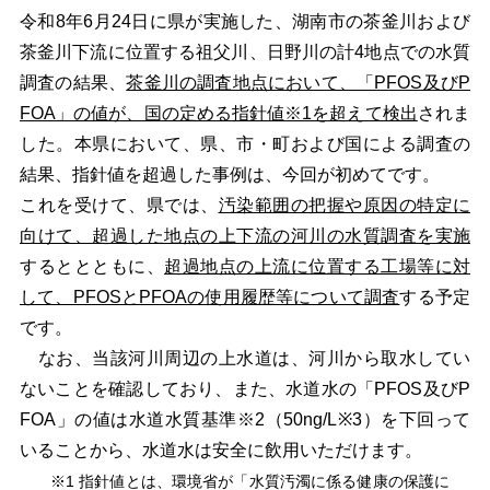
令和8年6月24日に県が実施した、湖南市の茶釜川および
茶釜川下流に位置する祖父川、日野川の計4地点での水質
調査の結果、
茶釜川の調査地点において、「PFOS及びP
FOA」の値が、国の定める指針値※1を超えて検出
されま
した。本県において、県、市・町および国による調査の
結果、指針値を超過した事例は、今回が初めてです。
これを受けて、県では、
汚染範囲の把握や原因の特定に
向けて、超過した地点の上下流の河川の水質調査を実施
するととともに、
超過地点の上流に位置する工場等に対
して、PFOSとPFOAの使用履歴等について調査
する予定
です。
なお、当該河川周辺の上水道は、河川から取水してい
ないことを確認しており、また、水道水の「PFOS及びP
FOA」の値は水道水質基準※2（50ng/L※3）を下回って
いることから、水道水は安全に飲用いただけます。
※1 指針値とは、環境省が「水質汚濁に係る健康の保護に