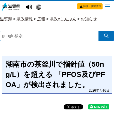
防災・災害情報
滋賀県
>
県政情報
>
広報
>
県政eしんぶん
>
お知らせ
湖南市の茶釜川で指針値（50n
g/L）を超える 「PFOS及びPF
OA」が検出されました。
2026年7月6日