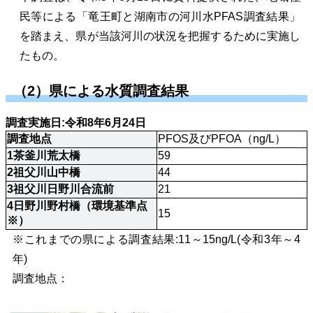
民等による「竜王町と湖南市の河川水PFAS調査結果」
を踏まえ、県が当該河川の状況を把握するために実施し
たもの。
（2）県による水質調査結果
調査実施日:令和8年6月24日
調査地点
PFOS及びPFOA（ng/L）
1茶釜川荒太橋
59
2祖父川山中橋
44
3祖父川日野川合流前
21
4日野川野村橋（環境基準点
15
※）
※これまでの県による調査結果:11～15ng/L(令和3年～4
年)
調査地点：