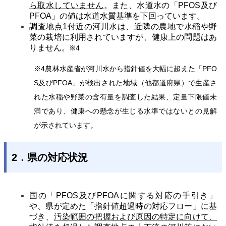
ら取水していません
。また、水道水の「PFOS及び
PFOA」の値は水道水質基準を下回っています。
調査地点1付近の河川水は、近隣の農地で水稲や野
菜の栽培に利用されていますが、健康上の問題はあ
りません。
※4
※4農林水産省が河川水から指針値を大幅に超えた「PFO
S及びPFOA」が検出された地域（他都道府県）で生産さ
れた水稲や野菜の含有量を調査した結果、定量下限値未
満であり、健康への懸念が生じる水準ではないとの見解
が示されています。
2．県の対応状況
国の「PFOS及びPFOAに関する対応の手引き」
や、県が定めた「指針値超過時の対応フロー」に基
づき、
汚染範囲の把握および原因の特定に向けて、