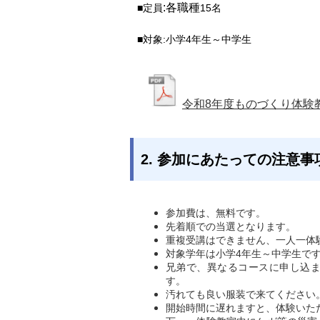
:各職種
■定員
15
名
■対象:小学4年生～中学生
令和8年度ものづくり体験
2. 参加にあたっての注意事
参加費は、無料です。
先着順での当選となります。
重複受講はできません、一人一体
対象学年は小学4年生～中学生で
兄弟で、異なるコースに申し込
す。
汚れても良い服装で来てください
開始時間に遅れますと、体験いた