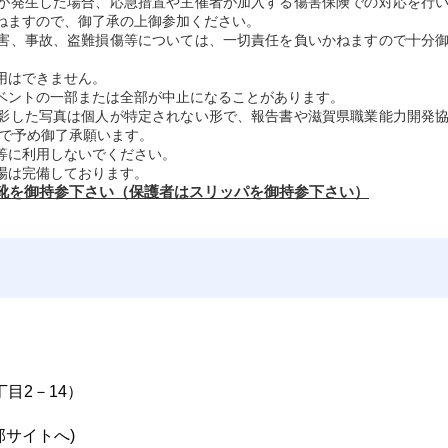
が発生した場合、応急措置や主催者が加入する傷害保険での対応を行
ねますので、御了承の上御参加ください。
害、事故、盗難損傷等については、一切責任を負いかねますので十分
用はできません。
ベントの一部または全部が中止になることがあります。
影した写真は個人が特定されない形で、報告書や滋賀県職業能力開発
ので予め御了承願います。
S等に利用しないでください。
場は完備しております。
靴を御持参下さい（保護者はスリッパを御持参下さい）
丁目2－14）
部サイトへ)