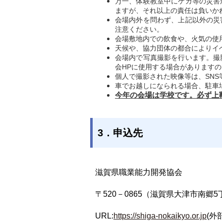
万一、体験教室中にケガ等の災害
ますが、それ以上の責任は負いか
会場内外を問わず、上記以外の災
注意ください。
会場敷地内での飲食や、火気の使
天候や、協力団体の都合によりイ
会場内で写真撮影を行います。撮
会HPに使用する場合があります
個人で撮影された映像等は、SN
車でお越しになられる場合、駐車
今年の会場は学校です。必ず上
3．申込先
滋賀県職業能力開発協会
〒520－0865（滋賀県大津市南郷5
URL:
https://shiga-nokaikyo.or.jp
(外