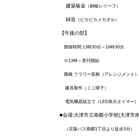
建築板金
（銅板レリーフ）
鋳造
（ピカピカメカダル）
【午後の部】
開催時間:13時30分～16時30分
※13時～受付開始
職種:フラワー装飾（アレンジメント）
建具製作（ミニ障子）
電気機器組立て（LED表示タイマー）
■会場:大津市立南郷小学校(大津市南郷1
（京阪バス南郷1丁目より徒歩3分）