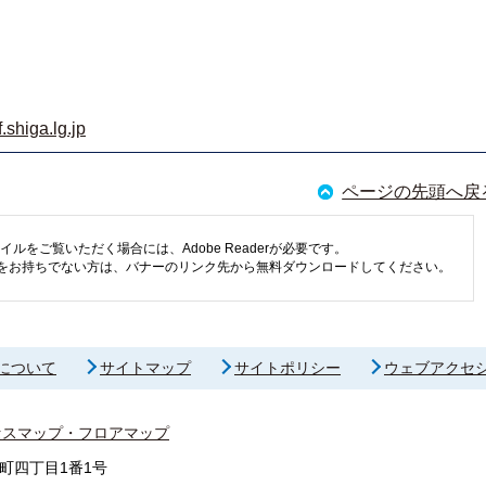
shiga.lg.jp
ページの先頭へ戻
イルをご覧いただく場合には、Adobe Readerが必要です。
eaderをお持ちでない方は、バナーのリンク先から無料ダウンロードしてください。
について
サイトマップ
サイトポリシー
ウェブアクセ
セスマップ・フロアマップ
町四丁目1番1号