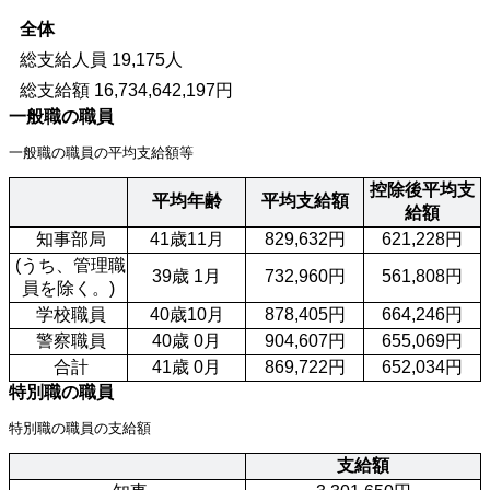
全体
総支給人員 19,175人
総支給額
16,734,642,197
円
一般職の職員
一般職の職員の平均支給額等
控除後平均支
平均年齢
平均支給額
給額
 知事部局
41歳11月
829,632円
621,228円
 (うち、管理職
39歳 1月
732,960円
561,808円
員を除く。)
 学校職員
40歳10月
878,405円
664,246円
 警察職員
40歳 0月
904,607円
655,069円
 合計
41歳 0月
869,722円
652,034円
特別職の職員
特別職の職員の支給額
支給額