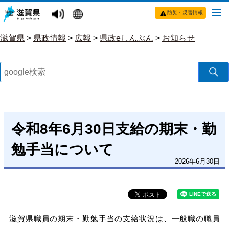
防災・災害情報
滋賀県
>
県政情報
>
広報
>
県政eしんぶん
>
お知らせ
令和8年6月30日支給の期末・勤
勉手当について
2026年6月30日
滋賀県職員の期末・勤勉手当の支給状況は、一般職の職員