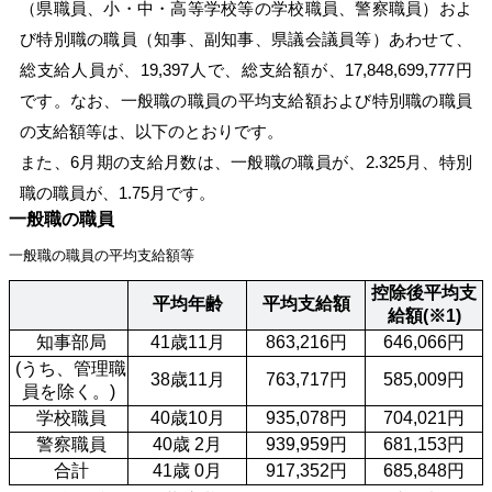
（県職員、小・中・高等学校等の学校職員、警察職員）およ
び特別職の職員（知事、副知事、県議会議員等）あわせて、
総支給人員が、
19,397人で、総支給額が、17,848,699,777円
です。
なお、一般職の職員の平均支給額および特別職の職員
の支給額等は、以下のとおりです。
また、6月期の支給月数は、一般職の職員が、2.325月、特別
職の職員が、1.75月です。
一般職の職員
一般職の職員の平均支給額等
控除後平均支
平均年齢
平均支給額
給額(※1)
 知事部局
41歳11月
863,216円
646,066円
 (うち、管理職
38歳11月
763,717円
585,009円
員を除く。)
 学校職員
40歳10月
935,078円
704,021円
 警察職員
40歳 2月
939,959円
681,153円
 合計
41歳 0月
917,352円
685,848円