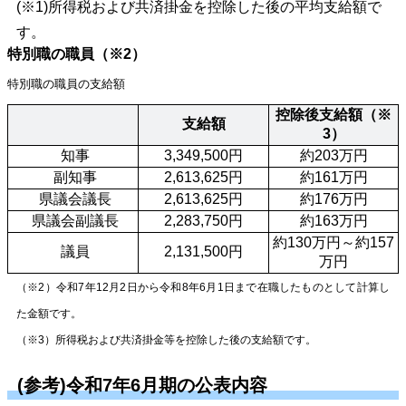
(※1)所得税および共済掛金を控除した後の平均支給額で
す。
特別職の職員（※2）
特別職の職員の支給額
控除後支給額（※
支給額
3）
 知事
3,349,500円
約203万円
 副知事
2,613,625円
約161万円
 県議会議長
2,613,625円
約176万円
 県議会副議長
2,283,750円
約163万円
約130万円～約157
 議員
2,131,500円
万円
（※2）
令和7
年
12
月
2
日から令和8
年
6
月
1
日まで在職したものとして計算し
た金額です。
（※3）所得税および共済掛金等を控除した後の支給額です。
(参考)令和7年6月期の公表内容