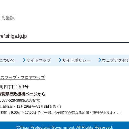
報営業課
f.shiga.lg.jp
について
サイトマップ
サイトポリシー
ウェブアクセ
セスマップ・フロアマップ
町四丁目1番1号
滋賀県行政機構ページ
から
7-528-3993(総合案内)
で（土日祝日・12月29日から1月3日を除く）
間：9:00から17:00まで（一部、受付時間が異なる所属・施設があります。）
©Shiga Prefectural Government. All Rights Reserved.