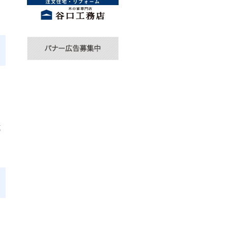
こ
式
ら