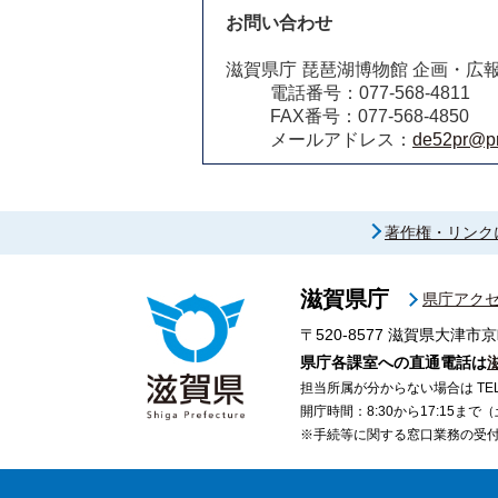
お問い合わせ
滋賀県庁 琵琶湖博物館 企画・広
電話番号：077-568-4811
FAX番号：077-568-4850
メールアドレス：
de52pr@pre
著作権・リンク
滋賀県庁
県庁アク
〒520-8577
滋賀県大津市京
県庁各課室への直通電話は
担当所属が分からない場合は TEL 07
開庁時間：8:30から17:15ま
※手続等に関する窓口業務の受付時