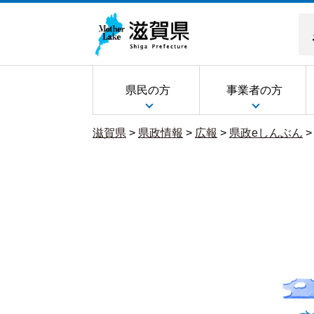
県民の方
事業者の方
滋賀県
>
県政情報
>
広報
>
県政eしんぶん