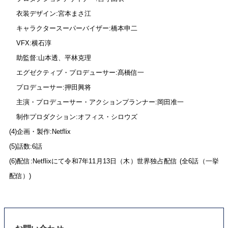
衣装デザイン:宮本まさ江
キャラクタースーパーバイザー:橋本申二
VFX
:横石淳
助監督:山本透、平林克理
エグゼクティブ・プロデューサー:髙橋信一
プロデューサー:押田興将
主演・プロデューサー・アクションプランナー:岡田准一
制作プロダクション:オフィス・シロウズ
(4)
企画・製作:Netflix
(5)
話数:6話
(6)
配信:Netflixにて令和7年11月13日（木）世界独占配信 (全6話（一挙
配信）)