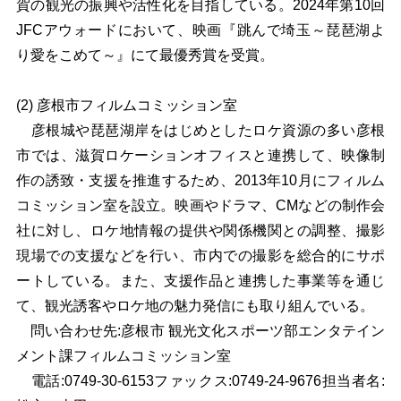
賀の観光の振興や活性化を目指している。2024年第10回
JFCアウォードにおいて、映画『跳んで埼玉～琵琶湖よ
り愛をこめて～』にて最優秀賞を受賞。
(2)
彦根市フィルムコミッション室
彦根城や琵琶湖岸をはじめとしたロケ資源の多い彦根
市では、滋賀ロケーションオフィスと連携して、映像制
作の誘致・支援を推進するため、2013年10月にフィルム
コミッション室を設立。映画やドラマ、CMなどの制作会
社に対し、ロケ地情報の提供や関係機関との調整、撮影
現場での支援などを行い、市内での撮影を総合的にサポ
ートしている。また、支援作品と連携した事業等を通じ
て、観光誘客やロケ地の魅力発信にも取り組んでいる。
問い合わせ先:彦根市 観光文化スポーツ部エンタテイン
メント課フィルムコミッション室
電話:0749-30-6153ファックス:0749-24-9676担当者名: