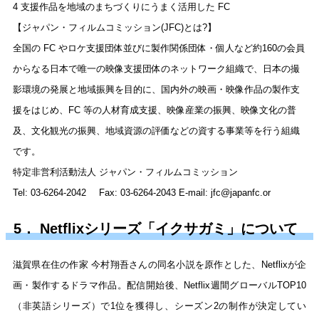
4 支援作品を地域のまちづくりにうまく活用した FC
【ジャパン・フィルムコミッション(JFC)とは?】
全国の FC やロケ支援団体並びに製作関係団体・個人など約160の会員
からなる日本で唯一の映像支援団体のネットワーク組織で、日本の撮
影環境の発展と地域振興を目的に、国内外の映画・映像作品の製作支
援をはじめ、FC 等の人材育成支援、映像産業の振興、映像文化の普
及、文化観光の振興、地域資源の評価などの資する事業等を行う組織
です。
特定非営利活動法人 ジャパン・フィルムコミッション
Tel: 03-6264-2042
Fax: 03-6264-2043 E-mail:
jfc@japanfc.or
5． Netflixシリーズ「イクサガミ」について
滋賀県在住の作家 今村翔吾さんの同名小説を原作とした、Netflixが企
画・製作するドラマ作品。配信開始後、Netflix週間グローバルTOP10
（非英語シリーズ）で1位を獲得し、シーズン2の制作が決定してい