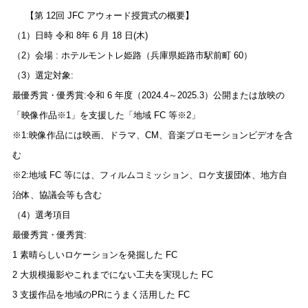
【第 12回 JFC アウォード授賞式の概要】
（1）日時 令和 8年 6 月 18 日(木)
（2）会場 :
ホテルモントレ姫路（兵庫県姫路市駅前町 60）
（3）選定対象:
最優秀賞・優秀賞:令和 6 年度（2024.4～2025.3）公開または放映の
「映像作品※1」を支援した「地域 FC 等※2」
※1:映像作品には映画、ドラマ、CM、音楽プロモーションビデオを含
む
※2:地域 FC 等には、フィルムコミッション、ロケ支援団体、地方自
治体、協議会等も含む
（4）選考項目
最優秀賞・優秀賞:
1 素晴らしいロケーションを発掘した FC
2 大規模撮影やこれまでにない工夫を実現した FC
3 支援作品を地域のPRにうまく活用した FC