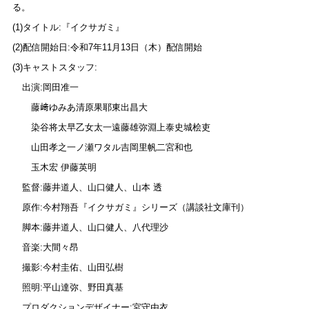
る。
(1)
タイトル:『イクサガミ』
(2)
配信開始日:令和7年11月13日（木）配信開始
(3)
キャストスタッフ:
出演:岡田准一
藤﨑ゆみあ清原果耶東出昌大
染谷将太早乙女太一遠藤雄弥淵上泰史城桧吏
山田孝之一ノ瀬ワタル吉岡里帆二宮和也
玉木宏 伊藤英明
監督:藤井道人、山口健人、山本 透
原作:今村翔吾『イクサガミ』シリーズ（講談社文庫刊）
脚本:藤井道人、山口健人、八代理沙
音楽:大間々昂
撮影:今村圭佑、山田弘樹
照明:平山達弥、野田真基
プロダクションデザイナー:宮守由衣