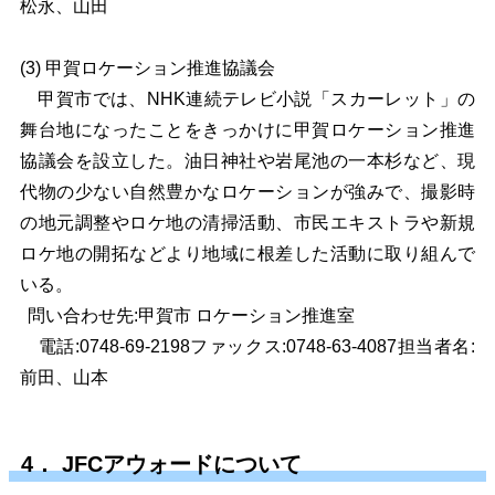
松永、山田
(3)
甲賀ロケーション推進協議会
甲賀市では、NHK連続テレビ小説「スカーレット」の
舞台地になったことをきっかけに甲賀ロケーション推進
協議会を設立した。油日神社や岩尾池の一本杉など、現
代物の少ない自然豊かなロケーションが強みで、撮影時
の地元調整やロケ地の清掃活動、市民エキストラや新規
ロケ地の開拓などより地域に根差した活動に取り組んで
いる。
問い合わせ先:甲賀市 ロケーション推進室
電話:0748-69-2198ファックス:0748-63-4087担当者名:
前田、山本
4． JFCアウォードについて