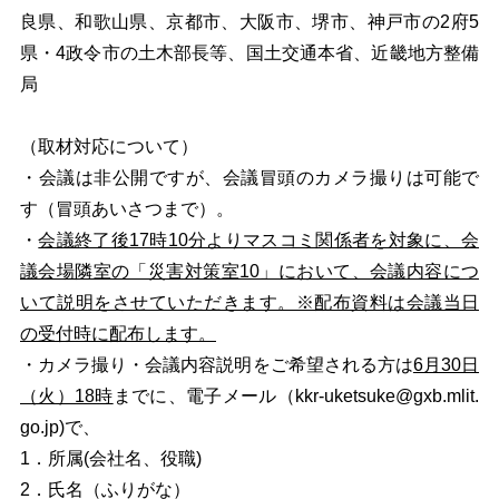
良県、和歌山県、
京都市、大阪市、堺市、神戸市の2府5
県・4政令市の土木部長等、
国土交通本省、近畿地方整備
局
（取材対応について）
・会議は非公開ですが、会議冒頭のカメラ撮りは可能で
す（冒頭あいさつまで）。
・
会議終了後17時10分よりマスコミ関係者を対象に、会
議会場隣室の「災害対策室10」において、会議内容につ
いて説明をさせていただきます。※配布資料は会議当日
の受付時に配布します。
・カメラ撮り・会議内容説明をご希望される方は
6月30日
（火）18時
までに、電子メール（
kkr-uketsuke@gxb.mlit.
go.jp
)で、
1．所属(会社名、役職)
2．氏名（ふりがな）