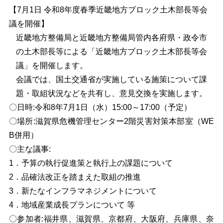
【7月1日 令和8年度春季近畿地方ブロック土木部長等会
議を開催】
近畿地方整備局と近畿地方整備局管内各府県・政令市
の土木部長等による「近畿地方ブロック土木部長等会
議」を開催します。
会議では、国土交通省が実施している施策について課
題・取組状況などを共有し、意見交換を実施します。
〇日時:令和8年7月1日（水）15:00～17:00（予定）
〇
場所
:滋賀県危機管理センター2階災害対策本部室（WE
B併用）
〇
主な議事
:
1．予算の執行促進策と執行上の課題について
2．品確法改正を踏まえた取組の推進
3．新たなインフラマネジメントについて
4．地域産業成長プランについて 等
〇
参加
者
:福井県、滋賀県、京都府、大阪府、兵庫県、奈