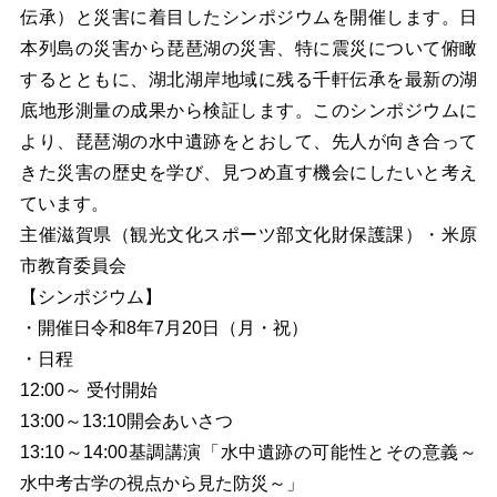
伝承）と災害に着目したシンポジウムを開催します。日
本列島の災害から琵琶湖の災害、特に震災について俯瞰
するとともに、湖北湖岸地域に残る千軒伝承を最新の湖
底地形測量の成果から検証します。
このシンポジウムに
より、琵琶湖の水中遺跡をとおして、先人が向き合って
きた災害の歴史を学び、見つめ直す機会にしたいと考え
ています。
主催滋賀県（観光文化スポーツ部文化財保護課）・米原
市教育委員会
【シンポジウム】
・開催日令和8年7月20日（月・祝）
・日程
12:00
～ 受付開始
13:00
～13:10開会あいさつ
13:10
～14:00基調講演「水中遺跡の可能性とその意義
～
水中考古学の視点から見た防災～」