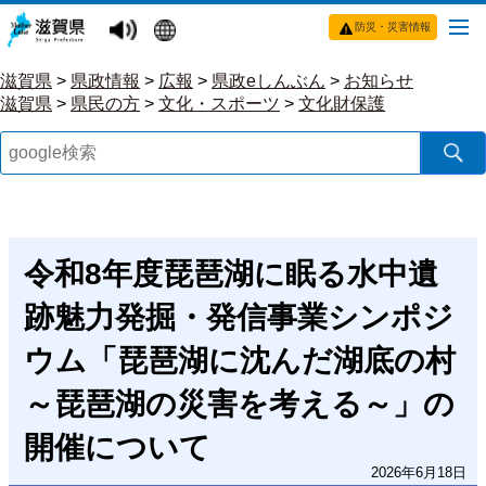
防災・災害情報
滋賀県
>
県政情報
>
広報
>
県政eしんぶん
>
お知らせ
滋賀県
>
県民の方
>
文化・スポーツ
>
文化財保護
令和8年度琵琶湖に眠る水中遺
跡魅力発掘・発信事業シンポジ
ウム「琵琶湖に沈んだ湖底の村
～琵琶湖の災害を考える～」の
開催について
2026年6月18日