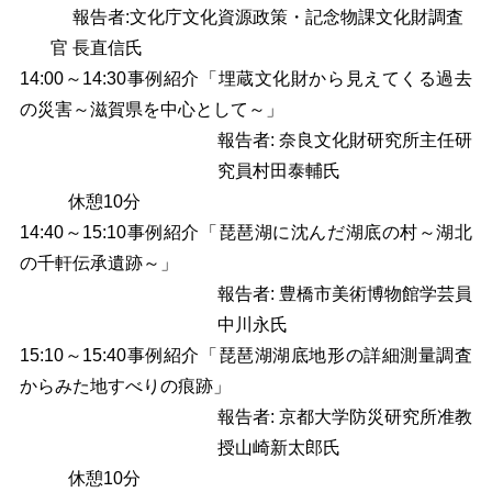
報告者:文化庁文化資源政策・記念物課文化財調査
官 長直信氏
14:00
～14:30事例紹介「埋蔵文化財から見えてくる過去
の災害
～滋賀県を中心として～」
報告者:
奈良文化財研究所主任研
究員村田泰輔氏
休憩10分
14:40
～15:10事例紹介「琵琶湖に沈んだ湖底の村
～湖北
の千軒伝承遺跡～」
報告者: 豊橋市美術博物館学芸員
中川永氏
15:10
～15:40事例紹介「琵琶湖湖底地形の詳細測量調査
からみた地すべりの痕跡」
報告者:
京都大学防災研究所准教
授山崎新太郎氏
休憩10分