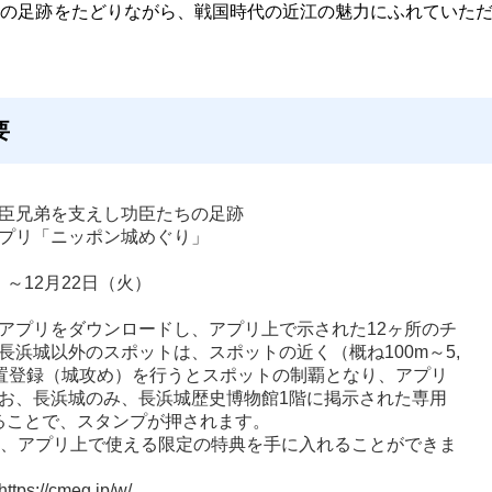
ちの足跡をたどりながら、戦国時代の近江の魅力にふれていた
要
臣兄弟を支えし功臣たちの足跡
プリ「ニッポン城めぐり」
）～12月22日（火）
アプリをダウンロードし、アプリ上で示された12ヶ所のチ
浜城以外のスポットは、スポットの近く（概ね100m～5,
て位置登録（城攻め）を行うとスポットの制覇となり、アプリ
お、長浜城のみ、長浜城歴史博物館1階に掲示された専用
ることで、スタンプが押されます。

と、アプリ上で使える限定の特典を手に入れることができま
//cmeg.jp/w/