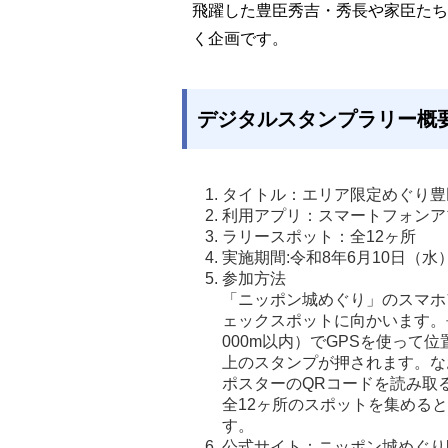
飛躍した豊臣秀吉・秀長や家臣た
く企画です。
デジタルスタンプラリー概
タイトル：エリア限定めぐり豊
利用アプリ：スマートフォンア
ラリースポット：全12ヶ所
実施期間:令和8年6月10日（水
参加方法

「ニッポン城めぐり」のスマホ
ェックスポットに向かいます。長
000m以内）でGPSを使っ
上のスタンプが押されます。な
ポスターのQRコードを読み取
全12ヶ所のスポットを集める
す。
公式サイト：ニッポン城めぐりhttps: