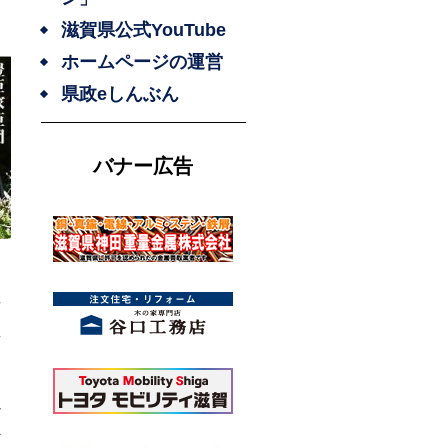
滋賀県公式YouTube
ホームページの運営
県政eしんぶん
バナー広告
長
豊
以
へ